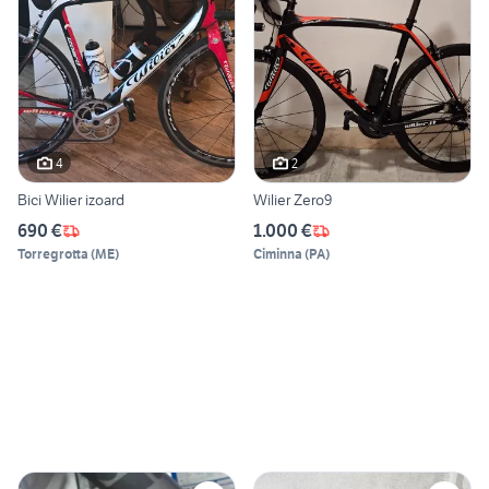
4
2
Bici Wilier izoard
Wilier Zero9
690 €
1.000 €
Torregrotta
(
ME
)
Ciminna
(
PA
)