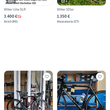
6
4
Wilier Urta SLR
Wilier 101sr
3.400 €
1.350 €
Scicli
(
RG
)
Mascalucia
(
CT
)