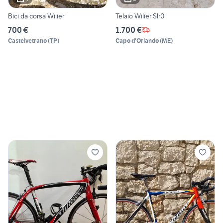
Bici da corsa Wilier
Telaio Wilier Slr0
700 €
1.700 €
Castelvetrano
(
TP
)
Capo d'Orlando
(
ME
)