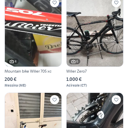
4
6
Mountain bike Wilier 705 xc
Wilier Zero7
200 €
1.000 €
Messina
(
ME
)
Acireale
(
CT
)