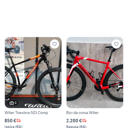
4
Wilier Triestina 503 Comp
Bici da corsa Wilier
850 €
2.200 €
Ispica
(
RG
)
Ragusa
(
RG
)