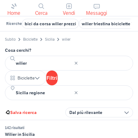
Home
Cerca
Vendi
Messaggi
bici da corsa wilier prezzi
wilier triestina biciclette Ve
Ricerche
Subito
Biciclette
Sicilia
wilier
Cosa cerchi?
Filtri
Biciclette
Salva ricerca
Dal più rilevante
142 risultati
Wilier in Sicilia