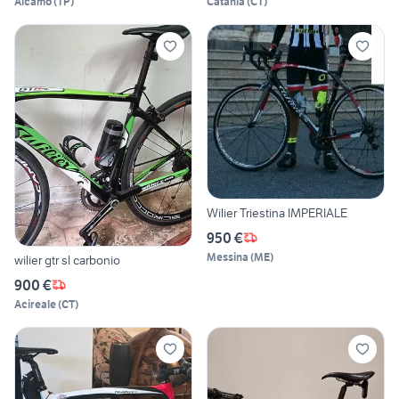
Alcamo
(
TP
)
Catania
(
CT
)
Wilier Triestina IMPERIALE
950 €
Messina
(
ME
)
wilier gtr sl carbonio
900 €
Acireale
(
CT
)