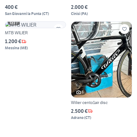
400 €
2.000 €
San Giovanni la Punta
(
CT
)
Cinisi
(
PA
)
3
MTB WILIER
1.200 €
Messina
(
ME
)
6
Wilier cento1air disc
2.500 €
Adrano
(
CT
)