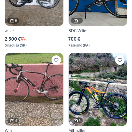
6
4
wilier
BDC Wilier
2.500 €
700 €
Siracusa
(
SR
)
Palermo
(
PA
)
4
6
Wilier
Mtb wilier