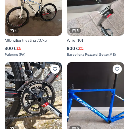
4
5
Mtb wilier triestina 707xc
Wilier 101
300 €
800 €
Palermo
(
PA
)
Barcellona Pozzo di Gotto
(
ME
)
4
6