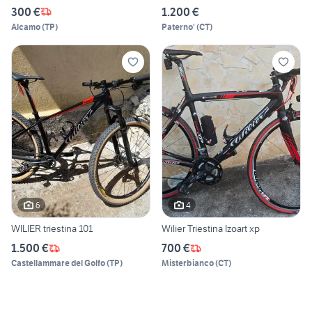
300 €
1.200 €
Alcamo
(
TP
)
Paterno'
(
CT
)
6
4
WILIER triestina 101
Wilier Triestina Izoart xp
1.500 €
700 €
Castellammare del Golfo
(
TP
)
Misterbianco
(
CT
)