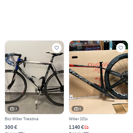
3
6
Bici Wilier Triestina
Wilier 101x
300 €
1.140 €