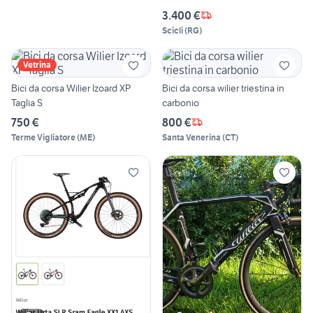
3.400 €
Scicli
(
RG
)
Vetrina
Bici da corsa Wilier Izoard XP
Bici da corsa wilier triestina in
Taglia S
carbonio
750 €
800 €
Terme Vigliatore
(
ME
)
Santa Venerina
(
CT
)