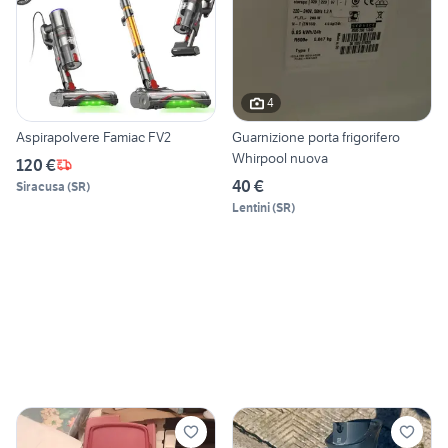
4
Aspirapolvere Famiac FV2
Guarnizione porta frigorifero
Whirpool nuova
120 €
40 €
Siracusa
(
SR
)
Lentini
(
SR
)