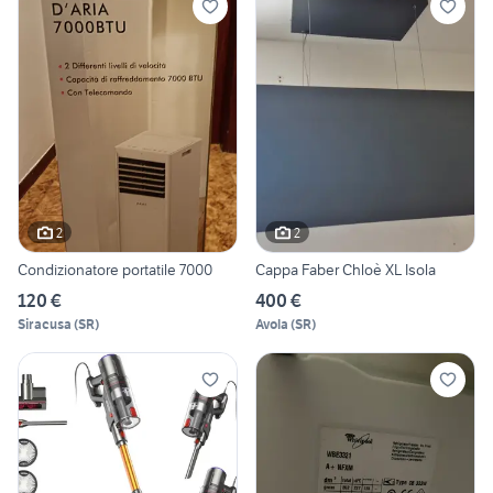
2
2
Condizionatore portatile 7000
Cappa Faber Chloè XL Isola
120 €
400 €
Siracusa
(
SR
)
Avola
(
SR
)