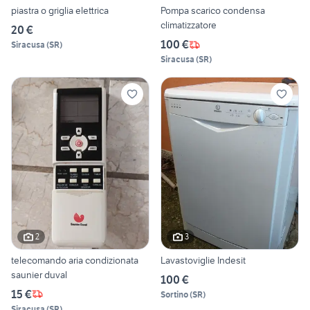
piastra o griglia elettrica
Pompa scarico condensa
climatizzatore
20 €
100 €
Siracusa
(
SR
)
Siracusa
(
SR
)
2
3
telecomando aria condizionata
Lavastoviglie Indesit
saunier duval
100 €
15 €
Sortino
(
SR
)
Siracusa
(
SR
)