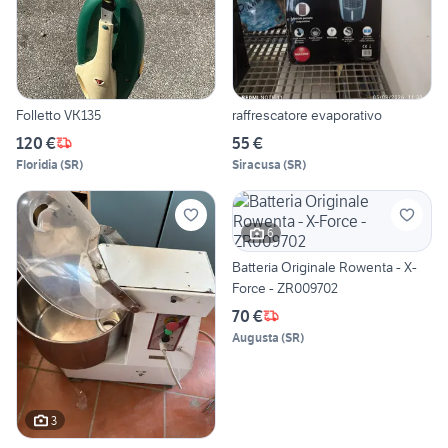
Folletto VK135
raffrescatore evaporativo
120 €
55 €
Floridia
(
SR
)
Siracusa
(
SR
)
6
Batteria Originale Rowenta - X-
Force - ZR009702
70 €
Augusta
(
SR
)
3