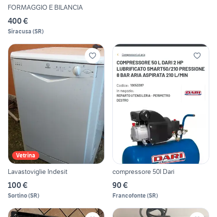
FORMAGGIO E BILANCIA
400 €
Siracusa
(
SR
)
Vetrina
Lavastoviglie Indesit
compressore 50l Dari
100 €
90 €
Sortino
(
SR
)
Francofonte
(
SR
)