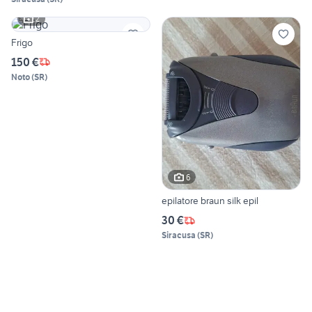
2
Frigo
150 €
Noto
(
SR
)
6
epilatore braun silk epil
30 €
Siracusa
(
SR
)