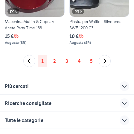
6
6
Macchina Muffin & Cupcake
Piastra per Waffle - Silvercrest
Ariete Party Time 188
SWE 1200 C3
15 €
10 €
Augusta
(
SR
)
Augusta
(
SR
)
1
2
3
4
5
Più cercati
Correlati
Richerche simili
Suggerimenti
Ricerche consigliate
poltroncine da
reti per divano letto
tylosand ikea
camera usate
suzuki jimny diesel
fiorino pick up
arredo casa
golf 6
Tutte le categorie
seminatrice usata
arredamento Padova
pellicce usate
canarini in vendita veneto
veicoli commerciali
giardino
provincia
usati sicilia
golden retriever cuccioli
affitti imola
motori
immobili
lavoro e servizi