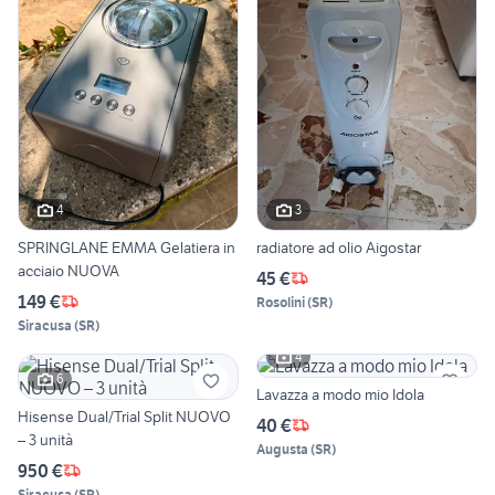
4
3
SPRINGLANE EMMA Gelatiera in
radiatore ad olio Aigostar
acciaio NUOVA
45 €
149 €
Rosolini
(
SR
)
Siracusa
(
SR
)
4
6
Lavazza a modo mio Idola
Hisense Dual/Trial Split NUOVO
40 €
– 3 unità
Augusta
(
SR
)
950 €
Siracusa
(
SR
)