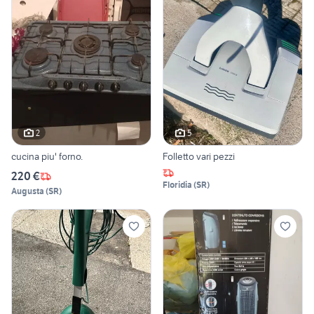
2
5
cucina piu' forno.
Folletto vari pezzi
220 €
Floridia
(
SR
)
Augusta
(
SR
)