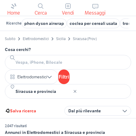
Home
Cerca
Vendi
Messaggi
phon dyson airwrap
coclea per cereali usata
tronca
Ricerche
Subito
Elettrodomestici
Sicilia
Siracusa (Prov)
Cosa cerchi?
Filtri
Elettrodomestici
Salva ricerca
Dal più rilevante
2.047 risultati
Annunci in Elettrodomestici a Siracusa e provincia