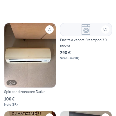
Piastra a vapore Steampod 3.0
nuova
290 €
Siracusa
(
SR
)
3
Split condizionatore Daikin
100 €
Noto
(
SR
)