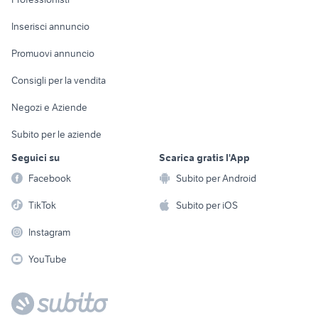
Arredamento e
Console e
Accessori per
Casalinghi
Inserisci annuncio
Videogiochi
animali
Elettrodomestici
Promuovi annuncio
Audio/Video
Musica e Film
Giardino e Fai da te
Consigli per la vendita
Fotografia
Libri e Riviste
Abbigliamento e
Negozi e Aziende
Telefonia
Strumenti Musicali
Accessori
Subito per le aziende
Sports
Tutto per i bambini
Seguici su
Scarica gratis l'App
Biciclette
Facebook
Subito per Android
Collezionismo
TikTok
Subito per iOS
Instagram
YouTube