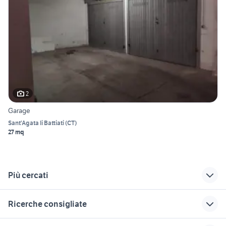
2
Garage
Sant'Agata li Battiati
(
CT
)
27 mq
Più cercati
Correlati
Richerche simili
Suggerimenti
Ricerche consigliate
affitto garage
vendita garage
affitto garage
Camporotondo
Barcellona Pozzo di
Ragusa provincia
garage milazzo
garage brescia