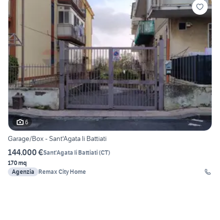
6
Garage/Box - Sant'Agata li Battiati
144.000 €
Sant'Agata li Battiati
(
CT
)
170 mq
Agenzia
Remax City Home