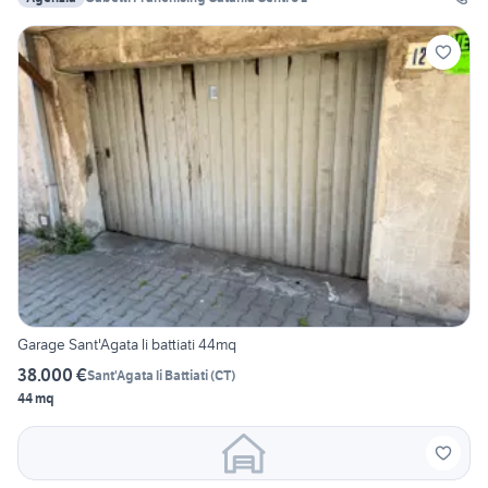
Garage Sant'Agata li battiati 44mq
38.000 €
Sant'Agata li Battiati
(
CT
)
44 mq