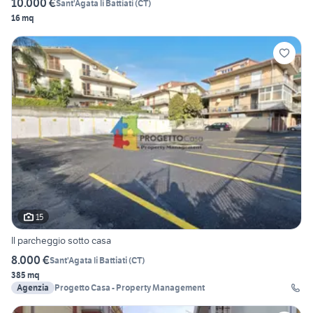
10.000 €
Sant'Agata li Battiati
(
CT
)
16 mq
15
Il parcheggio sotto casa
8.000 €
Sant'Agata li Battiati
(
CT
)
385 mq
Agenzia
Progetto Casa - Property Management