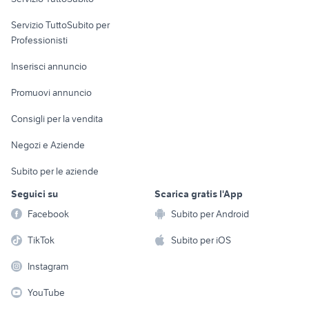
elettronica
per la casa e la
sports e hobby
Servizio TuttoSubito per
persona
Informatica
Animali
Professionisti
Arredamento e
Console e
Accessori per
Casalinghi
Inserisci annuncio
Videogiochi
animali
Elettrodomestici
Promuovi annuncio
Audio/Video
Musica e Film
Giardino e Fai da te
Consigli per la vendita
Fotografia
Libri e Riviste
Abbigliamento e
Negozi e Aziende
Telefonia
Strumenti Musicali
Accessori
Subito per le aziende
Sports
Tutto per i bambini
Seguici su
Scarica gratis l'App
Biciclette
Facebook
Subito per Android
Collezionismo
TikTok
Subito per iOS
Instagram
YouTube