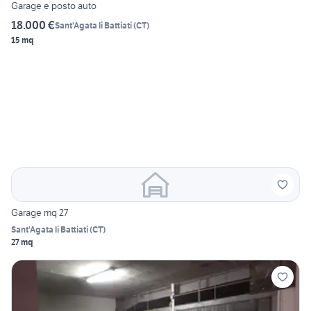
Garage e posto auto
18.000 €
Sant'Agata li Battiati
(
CT
)
15 mq
Garage mq 27
Sant'Agata li Battiati
(
CT
)
27 mq