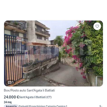
5
Box/Posto auto Sant'Agata li Battiati
24.000 €
Sant'Agata li Battiati
(
CT
)
24 mq
Agenzia
Gabetti Franchising Catania Centro 1