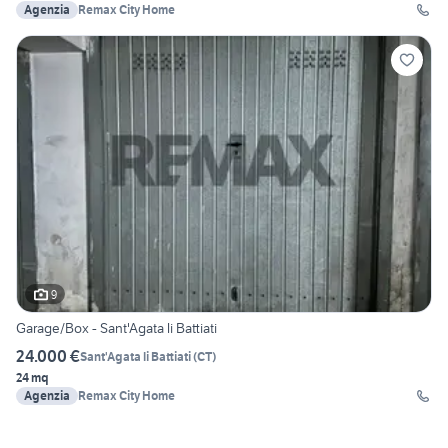
Agenzia
Remax City Home
9
Garage/Box - Sant'Agata li Battiati
24.000 €
Sant'Agata li Battiati
(
CT
)
24 mq
Agenzia
Remax City Home