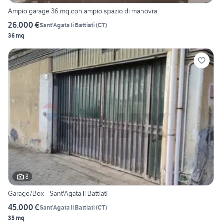
Ampio garage 36 mq con ampio spazio di manovra
26.000 €
Sant'Agata li Battiati
(
CT
)
36 mq
8
Garage/Box - Sant'Agata li Battiati
45.000 €
Sant'Agata li Battiati
(
CT
)
35 mq