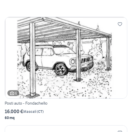
6
Posti auto - Fondachello
16.000 €
Mascali
(
CT
)
60 mq