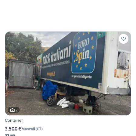
2
Container
3.500 €
Mascali
(
CT
)
33 mq