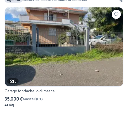
6
Garage fondachello di mascali
35.000 €
Mascali
(
CT
)
41 mq