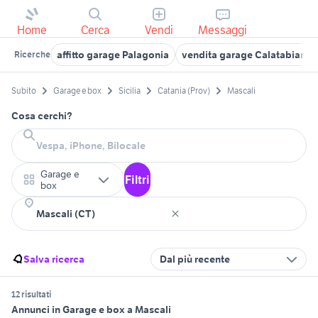
Home
Cerca
Vendi
Messaggi
affitto garage Palagonia
vendita garage Calatabiano
Ricerche
Subito
Garage e box
Sicilia
Catania (Prov)
Mascali
Cosa cerchi?
Garage e
Filtri
box
Salva ricerca
Dal più recente
12 risultati
Annunci in Garage e box a Mascali