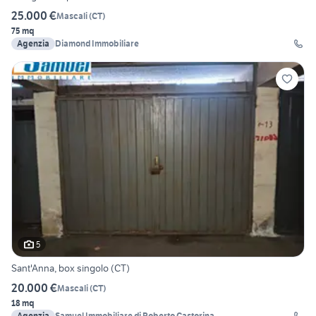
25.000 €
Mascali
(
CT
)
75 mq
Agenzia
Diamond Immobiliare
5
Sant'Anna, box singolo (CT)
20.000 €
Mascali
(
CT
)
18 mq
Agenzia
Samuel Immobiliare di Roberto Castorina