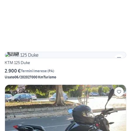
5
KTM 125 Duke
2.900 €
Termini Imerese
(
PA
)
Usato
06/2020
27000 Km
Turismo