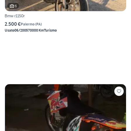
6
Bmw r1150r
2.500 €
Palermo
(
PA
)
Usato
06/2005
70000 Km
Turismo