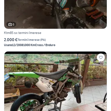
6
Ktm85 sx termini Imerese
2.000 €
Termini Imerese
(
PA
)
Usato
12/2008
1000 Km
Cross / Enduro