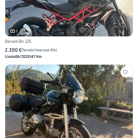
3
Benelli Bn 125
2.300 €
Termini Imerese
(
PA
)
Usato
06/2025
367 Km