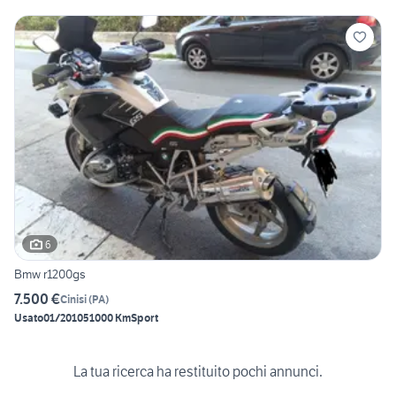
6
Bmw r1200gs
7.500 €
Cinisi
(
PA
)
Usato
01/2010
51000 Km
Sport
La tua ricerca ha restituito pochi annunci.