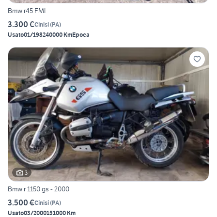
Bmw r45 FMI
3.300 €
Cinisi
(
PA
)
Usato
01/1982
40000 Km
Epoca
3
Bmw r 1150 gs - 2000
3.500 €
Cinisi
(
PA
)
Usato
03/2000
151000 Km