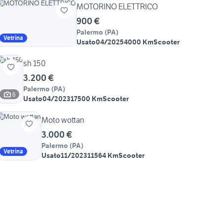
MOTORINO ELETTRICO
900 €
Palermo
(
PA
)
Vetrina
Usato
04/2025
4000 Km
Scooter
sh 150
3.200 €
Palermo
(
PA
)
6
Usato
04/2023
17500 Km
Scooter
Moto wottan
3.000 €
Palermo
(
PA
)
Vetrina
Usato
11/2023
11564 Km
Scooter