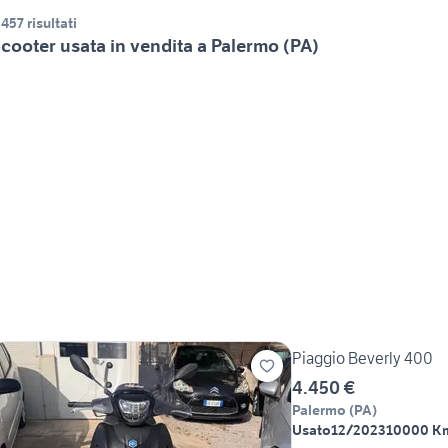
.457 risultati
cooter usata in vendita a Palermo (PA)
Piaggio Beverly 400
4.450 €
Palermo
(
PA
)
Usato
12/2023
10000 K