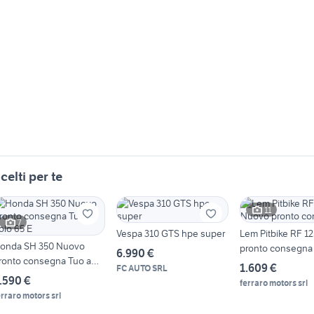
celti per te
11
7
Vespa 310 GTS hpe super
Lem Pitbike RF 1
onda SH 350 Nuovo
pronto consegna
6.990 €
ronto consegna Tuo a
1.609 €
FC AUTO SRL
olo 65 E
.590 €
ferraro motors srl
erraro motors srl