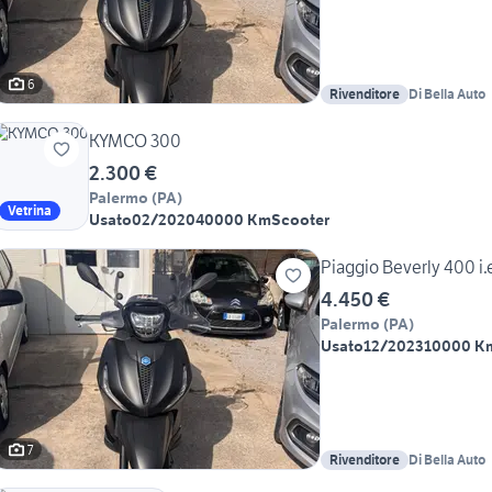
6
Rivenditore
Di Bella Auto
KYMCO 300
2.300 €
Palermo
(
PA
)
Vetrina
Usato
02/2020
40000 Km
Scooter
Piaggio Beverly 400 i.
4.450 €
Palermo
(
PA
)
Usato
12/2023
10000 K
7
Rivenditore
Di Bella Auto