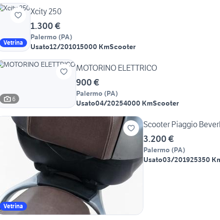
Xcity 250
1.300 €
Palermo
(
PA
)
Vetrina
Usato
12/2010
15000 Km
Scooter
MOTORINO ELETTRICO
900 €
Palermo
(
PA
)
6
Usato
04/2025
4000 Km
Scooter
Scooter Piaggio Bever
3.200 €
Palermo
(
PA
)
Usato
03/2019
25350 K
Vetrina