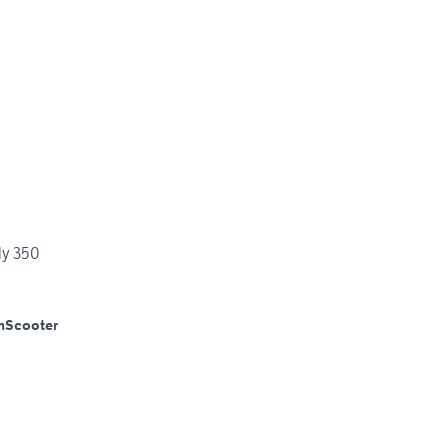
ly 350
m
Scooter