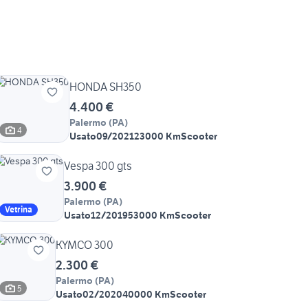
HONDA SH350
4.400 €
Palermo
(
PA
)
4
Usato
09/2021
23000 Km
Scooter
Vespa 300 gts
3.900 €
Palermo
(
PA
)
Vetrina
Usato
12/2019
53000 Km
Scooter
KYMCO 300
2.300 €
Palermo
(
PA
)
5
Usato
02/2020
40000 Km
Scooter