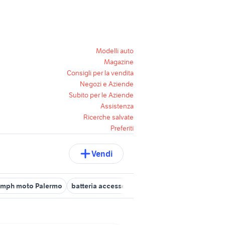
Modelli auto
Magazine
Consigli per la vendita
Negozi e Aziende
Subito per le Aziende
Assistenza
Ricerche salvate
Preferiti
Vendi
umph moto Palermo
batteria accessori moto Palermo provincia
q