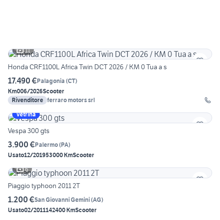
11
Honda CRF1100L Africa Twin DCT 2026 / KM 0 Tua a s
17.490 €
Palagonia
(
CT
)
Km0
06/2026
Scooter
Rivenditore
ferraro motors srl
Vetrina
Vespa 300 gts
3.900 €
Palermo
(
PA
)
Usato
12/2019
53000 Km
Scooter
6
Piaggio typhoon 2011 2T
1.200 €
San Giovanni Gemini
(
AG
)
Usato
02/2011
142400 Km
Scooter