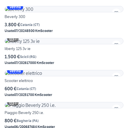
Vetrina
Beverly 300
3.800 €
Catania
(
CT
)
Usato
07/2024
8500 Km
Scooter
2
liberty 125 3v ie
1.500 €
Scicli
(
RG
)
Usato
07/2026
17000 Km
Scooter
Vetrina
Scooter elettrico
600 €
Catania
(
CT
)
Usato
07/2025
1700 Km
Scooter
3
Piaggio Beverly 250 i.e.
800 €
Bagheria
(
PA
)
Usato
06/2006
87484 Km
Scooter