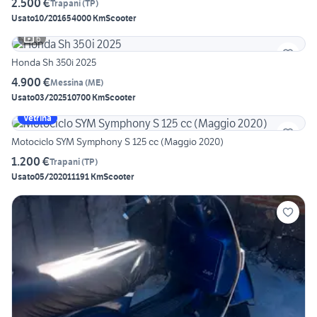
2.500 €
Trapani
(
TP
)
Usato
10/2016
54000 Km
Scooter
6
Honda Sh 350i 2025
4.900 €
Messina
(
ME
)
Usato
03/2025
10700 Km
Scooter
Vetrina
Motociclo SYM Symphony S 125 cc (Maggio 2020)
1.200 €
Trapani
(
TP
)
Usato
05/2020
11191 Km
Scooter