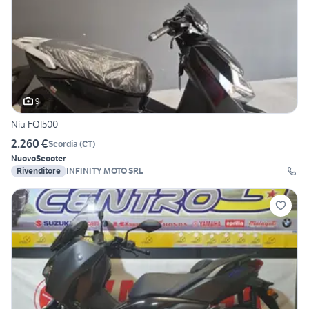
9
Niu FQI500
2.260 €
Scordia
(
CT
)
Nuovo
Scooter
Rivenditore
INFINITY MOTO SRL