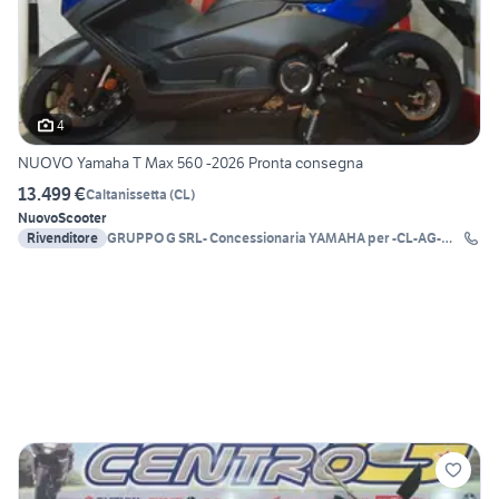
4
NUOVO Yamaha T Max 560 -2026 Pronta consegna
13.499 €
Caltanissetta
(
CL
)
Nuovo
Scooter
Rivenditore
GRUPPO G SRL- Concessionaria YAMAHA per -CL-AG-
EN-