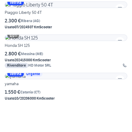
Vetrina
Piaggio Liberty 50 4T
2.300 €
Ribera
(
AG
)
Usato
07/2024
507 Km
Scooter
5
Honda SH 125
2.800 €
Messina
(
ME
)
Usato
2024
15000 Km
Scooter
Rivenditore
HD Motor SRL
Vetrina
Urgente
yamaha
1.550 €
Catania
(
CT
)
Usato
10/2020
6000 Km
Scooter