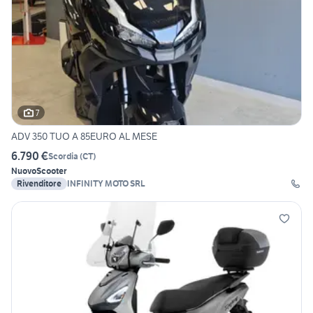
7
ADV 350 TUO A 85EURO AL MESE
6.790 €
Scordia
(
CT
)
Nuovo
Scooter
Rivenditore
INFINITY MOTO SRL