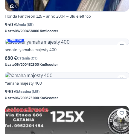
6
Honda Pantheon 125 – anno 2004 – Blu elettrico
950 €
Avola
(
SR
)
Usato
08/2004
58000 Km
Scooter
Vetrina
scooter yamaha majesty 400
680 €
Catania
(
CT
)
Usato
05/2004
82500 Km
Scooter
Yamaha majesty 400
990 €
Messina
(
ME
)
Usato
06/2005
75000 Km
Scooter