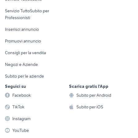
elettronica
per la casa e la
sports e hobby
Servizio TuttoSubito per
persona
Informatica
Animali
Professionisti
Arredamento e
Console e
Accessori per
Casalinghi
Inserisci annuncio
Videogiochi
animali
Elettrodomestici
Promuovi annuncio
Audio/Video
Musica e Film
Giardino e Fai da te
Consigli per la vendita
Fotografia
Libri e Riviste
Abbigliamento e
Negozi e Aziende
Telefonia
Strumenti Musicali
Accessori
Subito per le aziende
Sports
Tutto per i bambini
Seguici su
Scarica gratis l'App
Biciclette
Facebook
Subito per Android
Collezionismo
TikTok
Subito per iOS
Instagram
YouTube