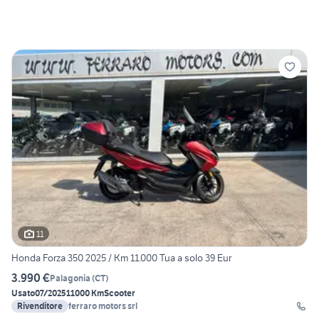
11
Honda Forza 350 2025 / Km 11.000 Tua a solo 39 Eur
3.990 €
Palagonia
(
CT
)
Usato
07/2025
11000 Km
Scooter
Rivenditore
ferraro motors srl