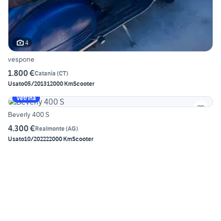
4
vespone
1.800 €
Catania
(
CT
)
Usato
05/2013
12000 Km
Scooter
Vetrina
Beverly 400 S
4.300 €
Realmonte
(
AG
)
Usato
10/2022
22000 Km
Scooter