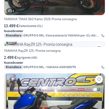
4
YAMAHA TMAX 560 Kamo 2026 Pronta consegna
13.499 €
Caltanissetta
(
CL
)
Nuovo
Scooter
Rivenditore
GRUPPO G SRL- Concessionaria YAMAHA per -CL-AG-
EN-
11
YAMAHA RayZR 125- Pronta consegna
2.499 €
Agrigento
(
AG
)
Nuovo
Scooter
Rivenditore
GRUPPO G SRL - YAMAHA AGRIGENTO