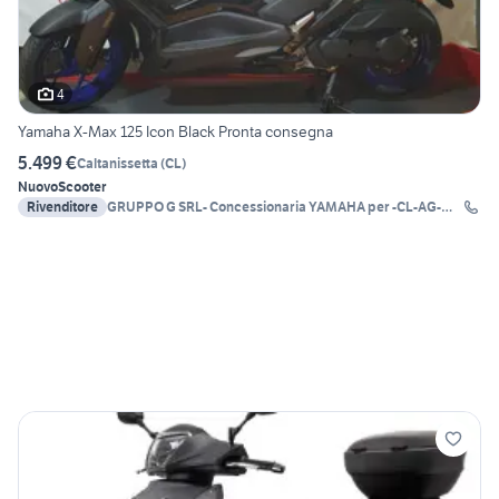
4
Yamaha X-Max 125 Icon Black Pronta consegna
5.499 €
Caltanissetta
(
CL
)
Nuovo
Scooter
Rivenditore
GRUPPO G SRL- Concessionaria YAMAHA per -CL-AG-
EN-