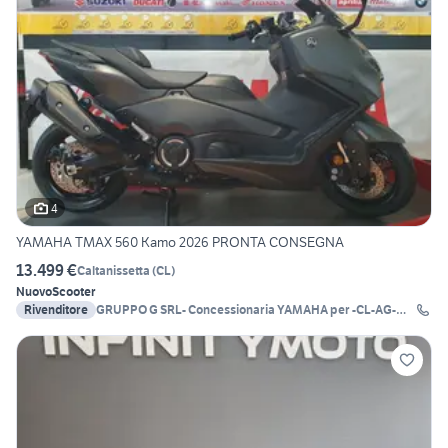
4
YAMAHA TMAX 560 Kamo 2026 PRONTA CONSEGNA
13.499 €
Caltanissetta
(
CL
)
Nuovo
Scooter
Rivenditore
GRUPPO G SRL- Concessionaria YAMAHA per -CL-AG-
EN-