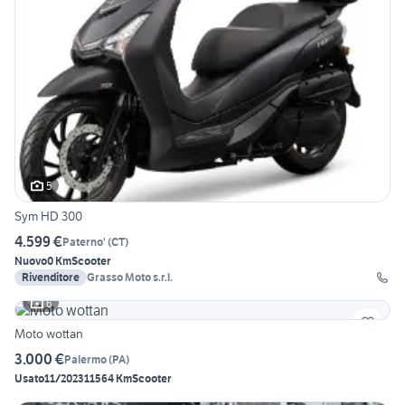
5
Sym HD 300
4.599 €
Paterno'
(
CT
)
Nuovo
0 Km
Scooter
Rivenditore
Grasso Moto s.r.l.
6
Moto wottan
3.000 €
Palermo
(
PA
)
Usato
11/2023
11564 Km
Scooter