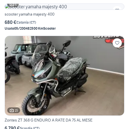
6
scooter yamaha majesty 400
680 €
Catania
(
CT
)
Usato
05/2004
82500 Km
Scooter
15
Zontes ZT 368 G ENDURO A RATE DA 75 AL MESE
6.790 €
Scordia
(
CT
)