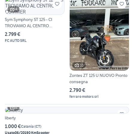
4
Sym Symphony ST 125 - CI
TROVIAMO AL CENTRO
COMMER
2.799 €
FC AUTO SRL
10
Zontes ZT 125 U NUOVO Pronto
consegna
2.790 €
ferraro motors srl
6
liberty
1.000 €
Catania
(
CT
)
Usato
06/2019
0 Km
Scooter