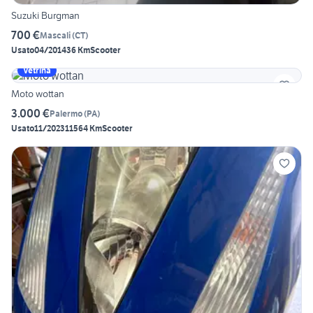
Suzuki Burgman
700 €
Mascali
(
CT
)
Usato
04/2014
36 Km
Scooter
Vetrina
Moto wottan
3.000 €
Palermo
(
PA
)
Usato
11/2023
11564 Km
Scooter