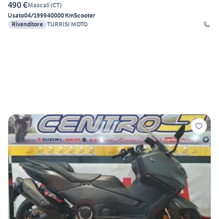
490 €
Mascali
(
CT
)
Usato
04/1999
40000 Km
Scooter
Rivenditore
TURRISI MOTO