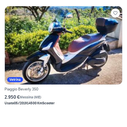
Vetrina
Piaggio Beverly 350
2.950 €
Messina
(
ME
)
Usato
05/2019
14500 Km
Scooter