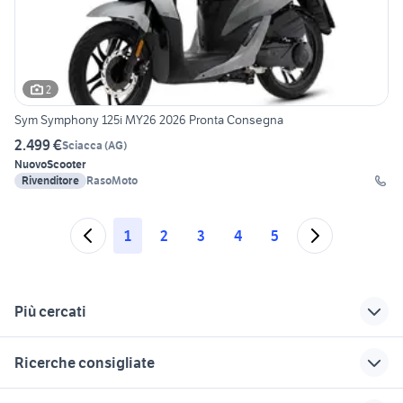
2
Sym Symphony 125i MY26 2026 Pronta Consegna
2.499 €
Sciacca
(
AG
)
Nuovo
Scooter
Rivenditore
RasoMoto
1
2
3
4
5
Più cercati
Correlati
Richerche simili
Suggerimenti
Ricerche consigliate
ducati monster a
piaggio ape 50
scooter usati brescia
palermo e provincia
barche usate baveno
autostile alfa romeo reggio emilia
xr 600
beverly usato