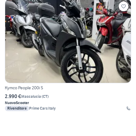
Kymco People 200i S
2.990 €
Mascalucia
(
CT
)
Nuovo
Scooter
Rivenditore
Prime Cars Italy