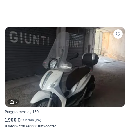
6
Piaggio medley 150
1.900 €
Palermo
(
PA
)
Usato
06/2017
40000 Km
Scooter