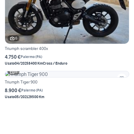
6
Triumph scrambler 400x
4.750 €
Palermo
(
PA
)
Usato
04/2025
8400 Km
Cross / Enduro
6
Triumph Tiger 900
8.900 €
Palermo
(
PA
)
Usato
05/2021
29500 Km