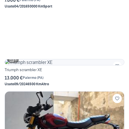
Usato
04/2016
50000 Km
Sport
5
Triumph scrambler XE
13.000 €
Palermo
(
PA
)
Usato
09/2024
6500 Km
Altro