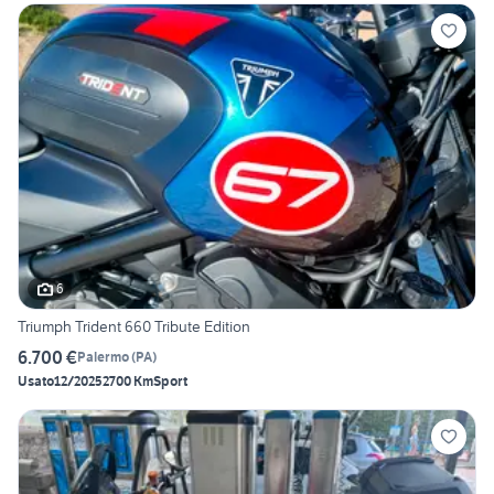
6
Triumph Trident 660 Tribute Edition
6.700 €
Palermo
(
PA
)
Usato
12/2025
2700 Km
Sport