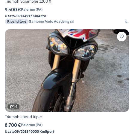
Triumph Scrambler 1200 X
9.500 €
Palermo
(
PA
)
Usato
2021
34912 Km
Altro
Rivenditore
Gambino Moto Academy srl
4
Triumph speed triple
8.700 €
Palermo
(
PA
)
Usato
09/2018
40000 Km
Sport