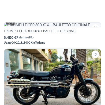
6
TRIUMPH TIGER 800 XCX + BAULETTO ORIGINALE
5.400 €
Palermo
(
PA
)
Usato
04/2015
18000 Km
Turismo