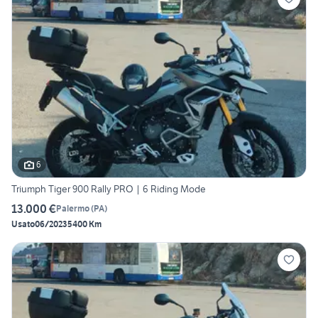
6
Triumph Tiger 900 Rally PRO | 6 Riding Mode
13.000 €
Palermo
(
PA
)
Usato
06/2023
5400 Km