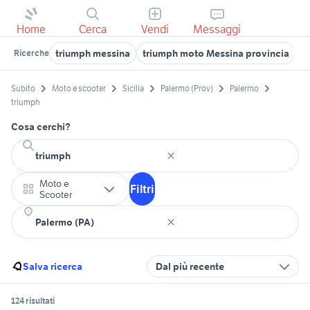
Home
Cerca
Vendi
Messaggi
triumph messina
triumph moto Messina provincia
t
Ricerche
Subito
Moto e scooter
Sicilia
Palermo (Prov)
Palermo
triumph
Cosa cerchi?
Moto e
Filtri
Scooter
Salva ricerca
Dal più recente
124 risultati