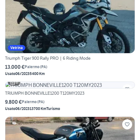
Vetrina
Triumph Tiger 900 Rally PRO | 6 Riding Mode
13.000 €
Palermo
(
PA
)
Usato
06/2023
5400 Km
6
TRIUMPH BONNEVILLE1200 T120MY2023
9.800 €
Palermo
(
PA
)
Usato
06/2023
13700 Km
Turismo