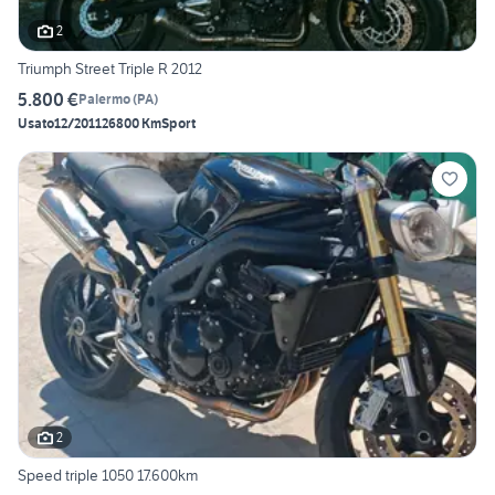
2
Triumph Street Triple R 2012
5.800 €
Palermo
(
PA
)
Usato
12/2011
26800 Km
Sport
2
Speed triple 1050 17.600km