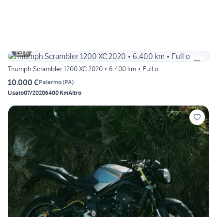
6
Triumph Scrambler 1200 XC 2020 • 6.400 km • Full o
10.000 €
Palermo
(
PA
)
Usato
07/2020
6400 Km
Altro