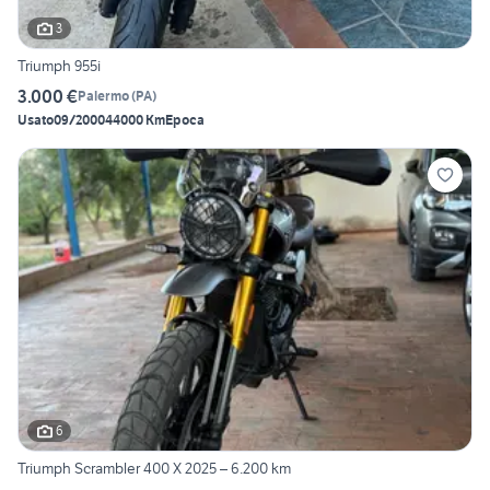
3
Triumph 955i
3.000 €
Palermo
(
PA
)
Usato
09/2000
44000 Km
Epoca
6
Triumph Scrambler 400 X 2025 – 6.200 km