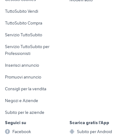
Case vacanza
TuttoSubito Vendi
Uffici e Locali
TuttoSubito Compra
commerciali
Servizio TuttoSubito
elettronica
per la casa e la
sports e hobby
Servizio TuttoSubito per
persona
Informatica
Animali
Professionisti
Arredamento e
Console e
Accessori per
Casalinghi
Inserisci annuncio
Videogiochi
animali
Elettrodomestici
Promuovi annuncio
Audio/Video
Musica e Film
Giardino e Fai da te
Consigli per la vendita
Fotografia
Libri e Riviste
Abbigliamento e
Negozi e Aziende
Telefonia
Strumenti Musicali
Accessori
Subito per le aziende
Sports
Tutto per i bambini
Seguici su
Scarica gratis l'App
Biciclette
Facebook
Subito per Android
Collezionismo