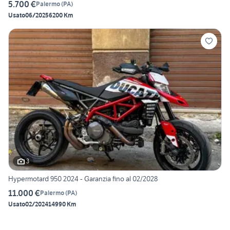
5.700 €
Palermo
(
PA
)
Usato
06/2025
6200 Km
3
Hypermotard 950 2024 - Garanzia fino al 02/2028
11.000 €
Palermo
(
PA
)
Usato
02/2024
14990 Km