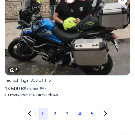
6
Triumph Tiger 900 GT Pro
13.500 €
Palermo
(
PA
)
Usato
05/2023
13700 Km
Turismo
1
2
3
4
5