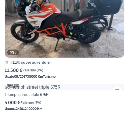
5
Ktm 1190 super adventure r
11.500 €
Palermo
(
PA
)
Usato
05/2017
38000 Km
Turismo
5
Triumph street triple 675R
5.000 €
Palermo
(
PA
)
Usato
12/2012
40000 Km