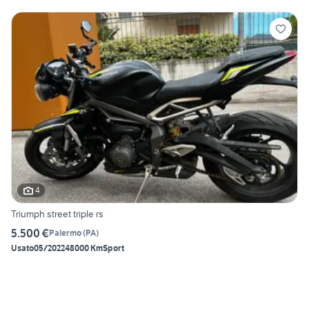
4
Triumph street triple rs
5.500 €
Palermo
(
PA
)
Usato
05/2022
48000 Km
Sport