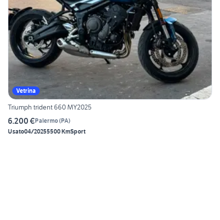
Vetrina
Triumph trident 660 MY2025
6.200 €
Palermo
(
PA
)
Usato
04/2025
5500 Km
Sport