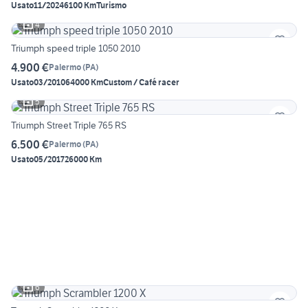
Usato
11/2024
6100 Km
Turismo
4
Triumph speed triple 1050 2010
4.900 €
Palermo
(
PA
)
Usato
03/2010
64000 Km
Custom / Café racer
5
Triumph Street Triple 765 RS
6.500 €
Palermo
(
PA
)
Usato
05/2017
26000 Km
6