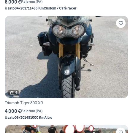
6.000 €
Palermo
(
PA
)
Usato
04/2017
11485 Km
Custom / Café racer
4
Triumph Tiger 800 XR
4.000 €
Palermo
(
PA
)
Usato
06/2014
81000 Km
Altro