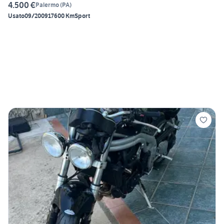
4.500 €
Palermo
(
PA
)
Usato
09/2009
17600 Km
Sport