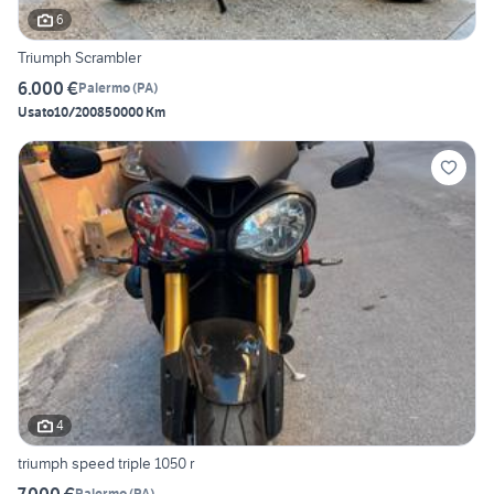
6
Triumph Scrambler
6.000 €
Palermo
(
PA
)
Usato
10/2008
50000 Km
4
triumph speed triple 1050 r
7.000 €
Palermo
(
PA
)