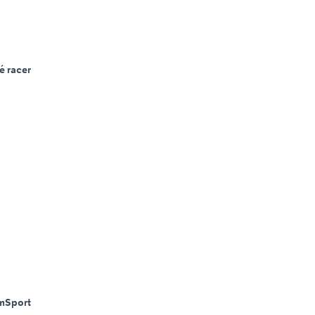
é racer
m
Sport