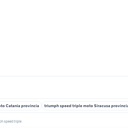
oto Catania provincia
triumph speed triple moto Siracusa provinci
ph speed triple