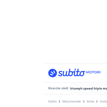
triumph speed triple m
Ricerche
simili
Subito
Moto e scooter
Sicilia
trium