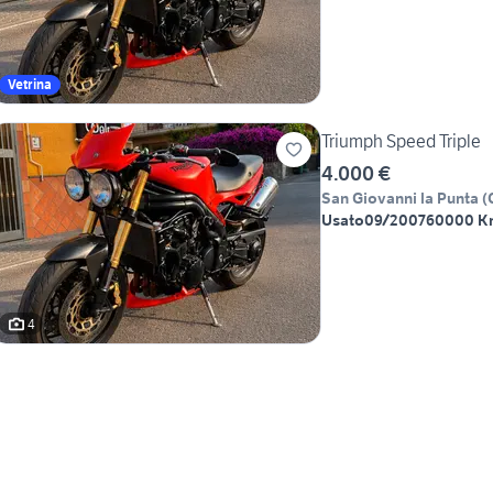
Vetrina
Triumph Speed Triple
4.000 €
San Giovanni la Punta
(
Usato
09/2007
60000 K
4