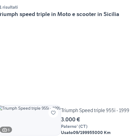
1 risultati
riumph speed triple in Moto e scooter in Sicilia
Triumph Speed triple 955i - 1999
3.000 €
Paterno'
(
CT
)
6
Usato
09/1999
55000 Km