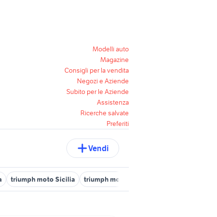
Modelli auto
Magazine
Consigli per la vendita
Negozi e Aziende
Subito per le Aziende
Assistenza
Ricerche salvate
Preferiti
Vendi
a
triumph moto Sicilia
triumph moto Palermo provincia
triump