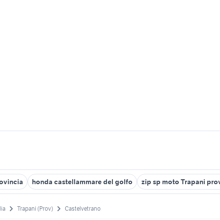
rovincia
honda castellammare del golfo
zip sp moto Trapani pro
lia
Trapani (Prov)
Castelvetrano