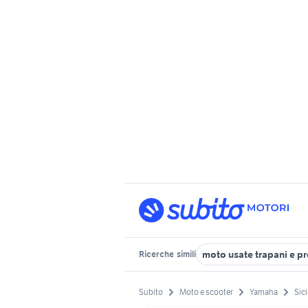
moto usate trapani e p
Ricerche
simili
Subito
Moto e scooter
Yamaha
Sici