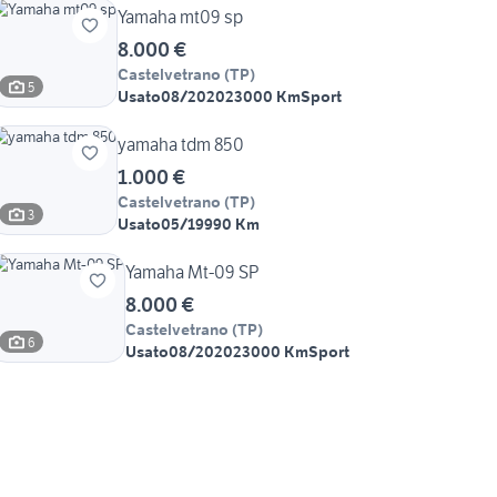
Yamaha mt09 sp
8.000 €
Castelvetrano
(
TP
)
5
Usato
08/2020
23000 Km
Sport
yamaha tdm 850
1.000 €
Castelvetrano
(
TP
)
3
Usato
05/1999
0 Km
Yamaha Mt-09 SP
8.000 €
Castelvetrano
(
TP
)
6
Usato
08/2020
23000 Km
Sport