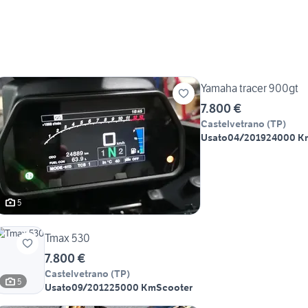
Yamaha tracer 900gt
7.800 €
Castelvetrano
(
TP
)
Usato
04/2019
24000 K
5
Tmax 530
7.800 €
Castelvetrano
(
TP
)
5
Usato
09/2012
25000 Km
Scooter