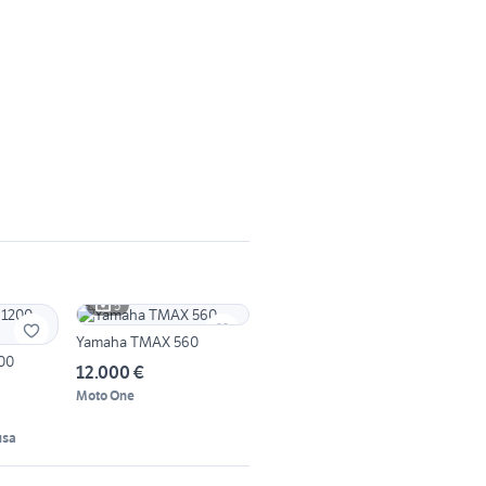
5
Yamaha TMAX 560
00
12.000 €
Moto One
usa