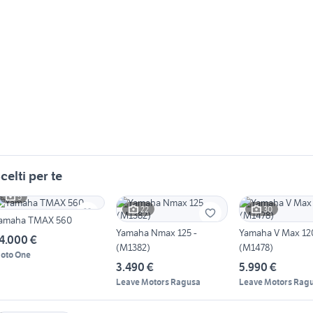
celti per te
5
22
30
amaha TMAX 560
Yamaha Nmax 125 -
Yamaha V Max 12
4.000 €
(M1382)
(M1478)
oto One
3.490 €
5.990 €
Leave Motors Ragusa
Leave Motors Rag