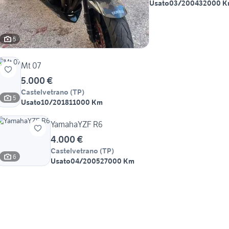
Usato
03/2004
32000 
5
Mt 07
5.000 €
Castelvetrano
(
TP
)
5
Usato
10/2018
11000 Km
YamahaYZF R6
4.000 €
Castelvetrano
(
TP
)
6
Usato
04/2005
27000 Km