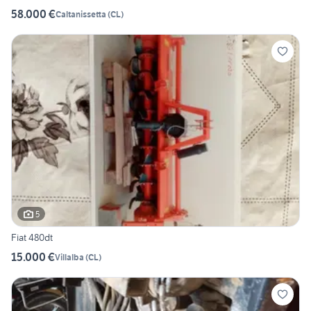
58.000 €
Caltanissetta
(
CL
)
5
Fiat 480dt
15.000 €
Villalba
(
CL
)