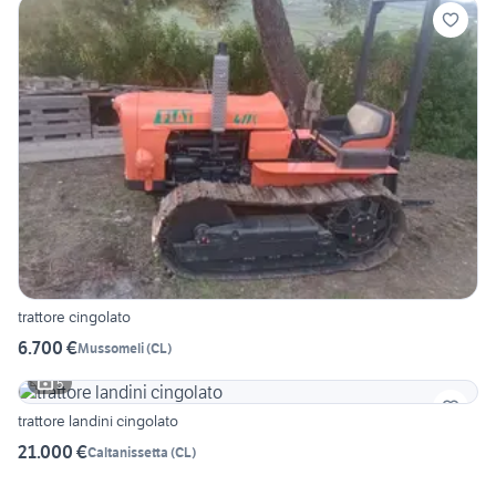
trattore cingolato
6.700 €
Mussomeli
(
CL
)
5
trattore landini cingolato
21.000 €
Caltanissetta
(
CL
)