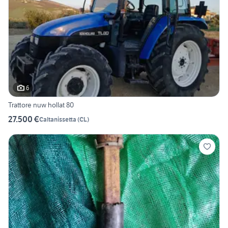
6
Trattore nuw hollat 80
27.500 €
Caltanissetta
(
CL
)