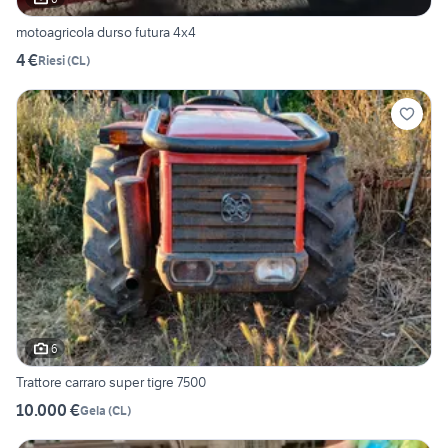
motoagricola durso futura 4x4
4 €
Riesi
(
CL
)
6
Trattore carraro super tigre 7500
10.000 €
Gela
(
CL
)