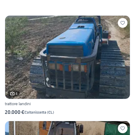
4
trattore landini
20.000 €
Caltanissetta
(
CL
)