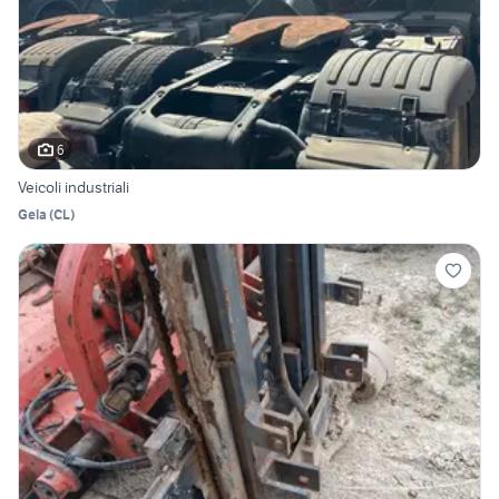
6
Veicoli industriali
Gela
(
CL
)