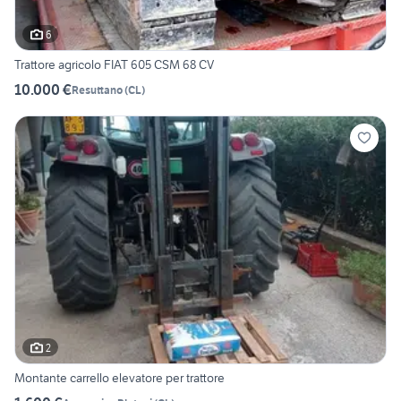
6
Trattore agricolo FIAT 605 CSM 68 CV
10.000 €
Resuttano
(
CL
)
2
Montante carrello elevatore per trattore