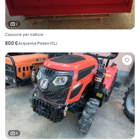
2
Cassone per trattore
800 €
Acquaviva Platani
(
CL
)
6