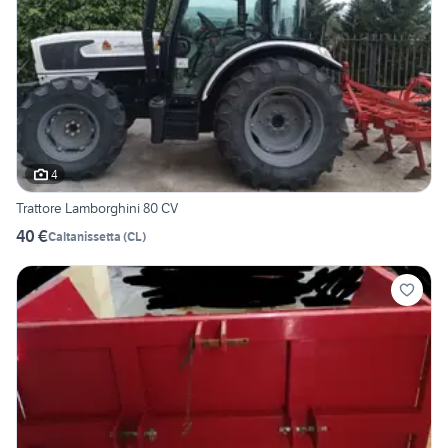
4
Trattore Lamborghini 80 CV
40 €
Caltanissetta
(
CL
)