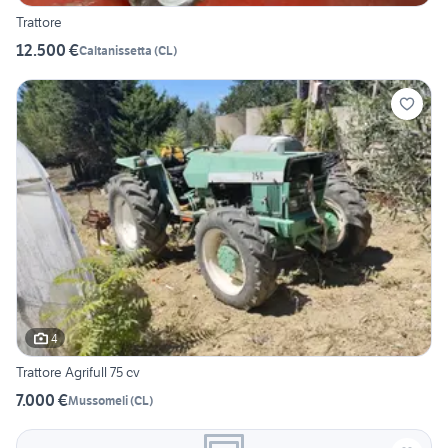
Trattore
12.500 €
Caltanissetta
(
CL
)
4
Trattore Agrifull 75 cv
7.000 €
Mussomeli
(
CL
)