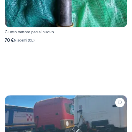
Giunto trattore pari al nuovo
70 €
Niscemi
(
CL
)