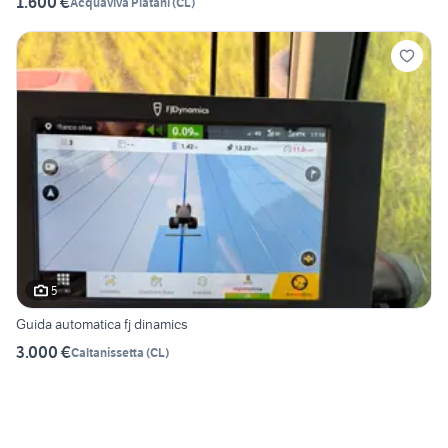
1.600 €
Acquaviva Platani
(
CL
)
5
Guida automatica fj dinamics
3.000 €
Caltanissetta
(
CL
)