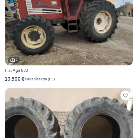
2
Fiat Agri 680
10.500 €
Caltanissetta
(
CL
)