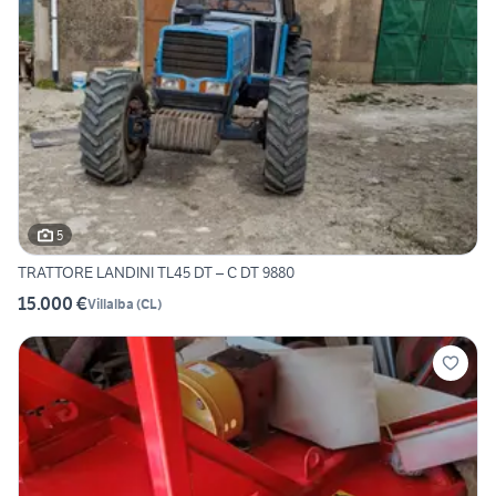
5
TRATTORE LANDINI TL45 DT – C DT 9880
15.000 €
Villalba
(
CL
)