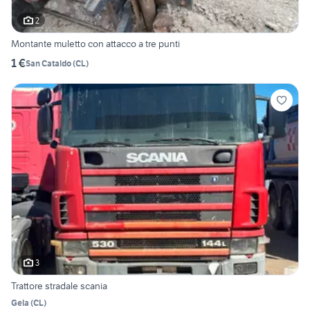
2
Montante muletto con attacco a tre punti
1 €
San Cataldo
(
CL
)
3
Trattore stradale scania
Gela
(
CL
)