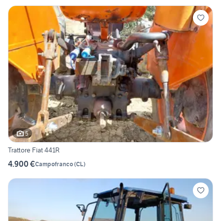
5
Trattore Fiat 441R
4.900 €
Campofranco
(
CL
)