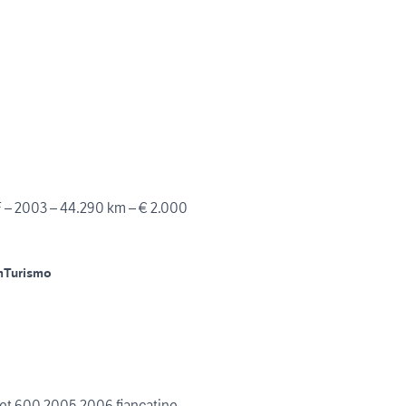
– 2003 – 44.290 km – € 2.000
m
Turismo
et 600 2005 2006 fiancatine