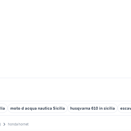
lia
moto d acqua nautica Sicilia
husqvarna 610 in sicilia
escava
)
honda hornet