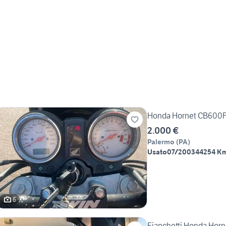
Honda Hornet CB600F 
2.000 €
Palermo
(
PA
)
Usato
07/2003
44254 K
6
Fianchetti Honda Horn