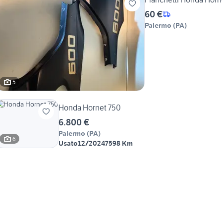
60 €
Palermo
(
PA
)
5
Honda Hornet 750
6.800 €
Palermo
(
PA
)
6
Usato
12/2024
7598 Km