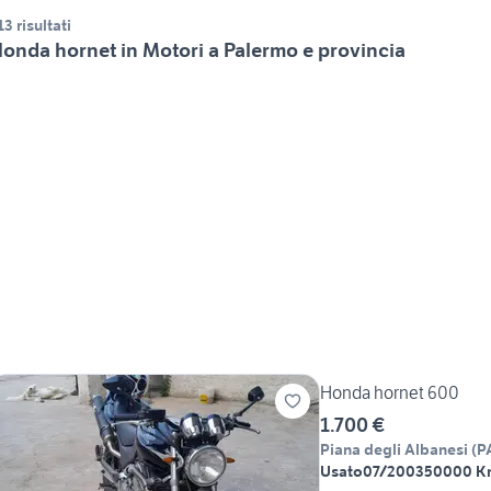
13 risultati
onda hornet in Motori a Palermo e provincia
Honda hornet 600
1.700 €
Piana degli Albanesi
(
P
Usato
07/2003
50000 K