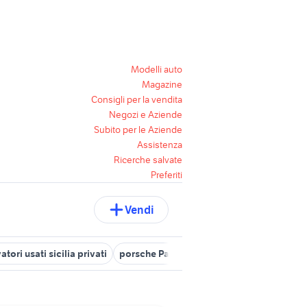
Modelli auto
Magazine
Consigli per la vendita
Negozi e Aziende
Subito per le Aziende
Assistenza
Ricerche salvate
Preferiti
Vendi
tori usati sicilia privati
porsche Palermo provincia
incidentato 