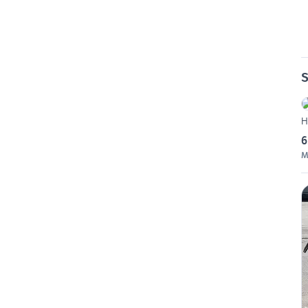
S
H
6
M