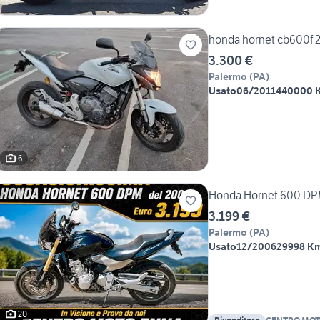
honda hornet cb600f 
3.300 €
Palermo
(
PA
)
Usato
06/2011
440000 
6
Honda Hornet 600 DPM
3.199 €
Palermo
(
PA
)
Usato
12/2006
29998 K
20