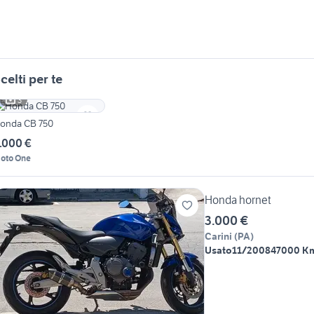
celti per te
3
onda CB 750
.000 €
oto One
Honda hornet
3.000 €
Carini
(
PA
)
Usato
11/2008
47000 K