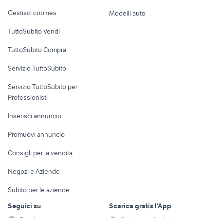
lavoro san pietro vernotico
offerte lavoro fiorenzuola d'arda
Veicoli commerciali
altro
Gestisci cookies
Modelli auto
candidati lavoro pulizie Firenze
offerte lavoro morbegno
Case vacanza
provincia
TuttoSubito Vendi
Uffici e Locali
TuttoSubito Compra
commerciali
Servizio TuttoSubito
elettronica
per la casa e la
sports e hobby
Servizio TuttoSubito per
persona
Informatica
Animali
Professionisti
Arredamento e
Console e
Accessori per
Casalinghi
Inserisci annuncio
Videogiochi
animali
Elettrodomestici
Promuovi annuncio
Audio/Video
Musica e Film
Giardino e Fai da te
Consigli per la vendita
Fotografia
Libri e Riviste
Abbigliamento e
Negozi e Aziende
Telefonia
Strumenti Musicali
Accessori
Subito per le aziende
Sports
Tutto per i bambini
Seguici su
Scarica gratis l'App
Biciclette