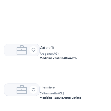
Vari profili
Aragona
(
AG
)
Medicina - Salute
Altro
Altro
Infermiere
Caltanissetta
(
CL
)
Medicina - Salute
Altro
Full time