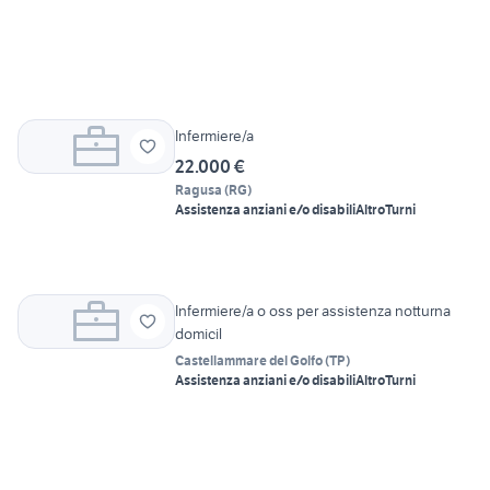
Infermiere/a
22.000 €
Ragusa
(
RG
)
Assistenza anziani e/o disabili
Altro
Turni
Infermiere/a o oss per assistenza notturna
domicil
Castellammare del Golfo
(
TP
)
Assistenza anziani e/o disabili
Altro
Turni