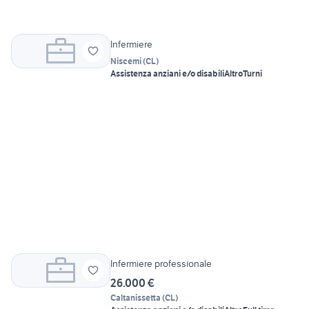
Infermiere
Niscemi
(
CL
)
Assistenza anziani e/o disabili
Altro
Turni
Infermiere professionale
26.000 €
Caltanissetta
(
CL
)