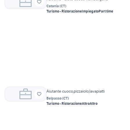
Catania
(
CT
)
Turismo - Ristorazione
Impiegato
Part time
Aiutante cuoco,pizzaiolo,lavapiatti
Belpasso
(
CT
)
Turismo - Ristorazione
Altro
Altro