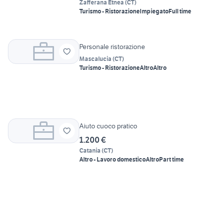
Zafferana Etnea
(
CT
)
Turismo - Ristorazione
Impiegato
Full time
Personale ristorazione
Mascalucia
(
CT
)
Turismo - Ristorazione
Altro
Altro
Aiuto cuoco pratico
1.200 €
Catania
(
CT
)
Altro - Lavoro domestico
Altro
Part time