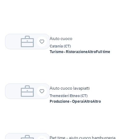
Aiuto cuoco
Catania
(
CT
)
Turismo - Ristorazione
Altro
Full time
Aiuto cuoco lavapiatti
Tremestieri Etneo
(
CT
)
Produzione - Operai
Altro
Altro
Part time - aiuto cuoco hamburgeria