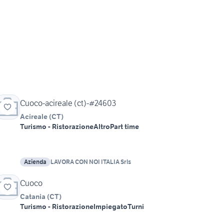
Cuoco-acireale (ct)-#24603
Acireale
(
CT
)
Turismo - Ristorazione
Altro
Part time
Azienda
LAVORA CON NOI ITALIA Srls
Cuoco
Catania
(
CT
)
Turismo - Ristorazione
Impiegato
Turni