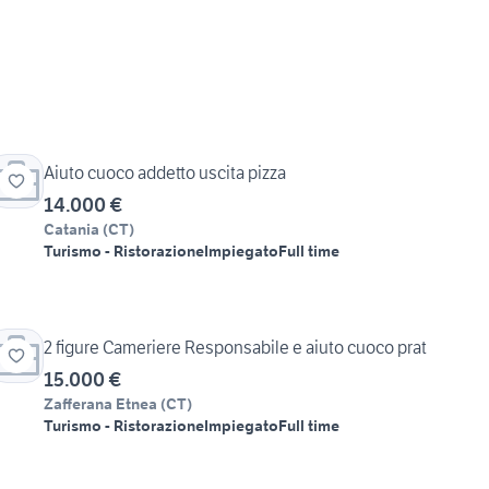
Aiuto cuoco addetto uscita pizza
14.000 €
Catania
(
CT
)
Turismo - Ristorazione
Impiegato
Full time
2 figure Cameriere Responsabile e aiuto cuoco prat
15.000 €
Zafferana Etnea
(
CT
)
Turismo - Ristorazione
Impiegato
Full time