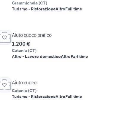
Grammichele
(
CT
)
Turismo - Ristorazione
Altro
Full time
Aiuto cuoco pratico
1.200 €
Catania
(
CT
)
Altro - Lavoro domestico
Altro
Part time
Aiuto cuoco
Catania
(
CT
)
Turismo - Ristorazione
Altro
Full time