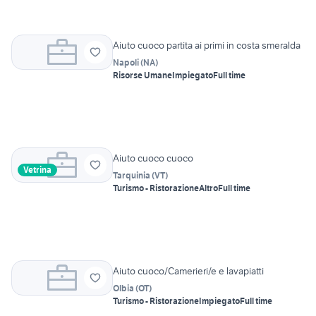
Aiuto cuoco partita ai primi in costa smeralda
Napoli
(
NA
)
Risorse Umane
Impiegato
Full time
Aiuto cuoco cuoco
Vetrina
Tarquinia
(
VT
)
Turismo - Ristorazione
Altro
Full time
Aiuto cuoco/Camerieri/e e lavapiatti
Olbia
(
OT
)
Turismo - Ristorazione
Impiegato
Full time