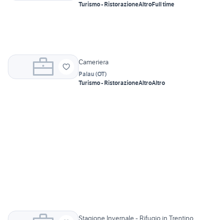
Turismo - Ristorazione
Altro
Full time
Cameriera
Palau
(
OT
)
Turismo - Ristorazione
Altro
Altro
Stagione Invernale - Rifugio in Trentino