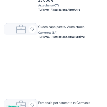
25.000 €
Arzachena
(
OT
)
Turismo - Ristorazione
Altro
Altro
Cuoco capo partita/ Aiuto cuoco
Camerota
(
SA
)
Turismo - Ristorazione
Altro
Full time
Personale per ristorante in Germania
Urgente