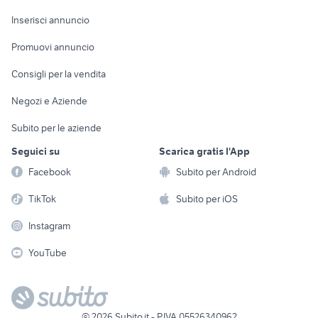
Arredamento e
Console e
Accessori per
Casalinghi
Inserisci annuncio
Videogiochi
animali
Elettrodomestici
Promuovi annuncio
Audio/Video
Musica e Film
Giardino e Fai da te
Consigli per la vendita
Fotografia
Libri e Riviste
Abbigliamento e
Negozi e Aziende
Telefonia
Strumenti Musicali
Accessori
Subito per le aziende
Sports
Tutto per i bambini
Seguici su
Scarica gratis l'App
Biciclette
Facebook
Subito per Android
Collezionismo
TikTok
Subito per iOS
Instagram
YouTube
©
2026
Subito.it - P.IVA 05526340962