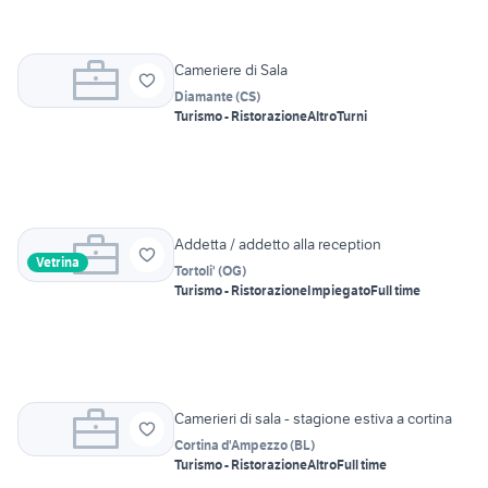
Cameriere di Sala
Diamante
(
CS
)
Turismo - Ristorazione
Altro
Turni
Addetta / addetto alla reception
Vetrina
Tortoli'
(
OG
)
Turismo - Ristorazione
Impiegato
Full time
Camerieri di sala - stagione estiva a cortina
Cortina d'Ampezzo
(
BL
)
Turismo - Ristorazione
Altro
Full time