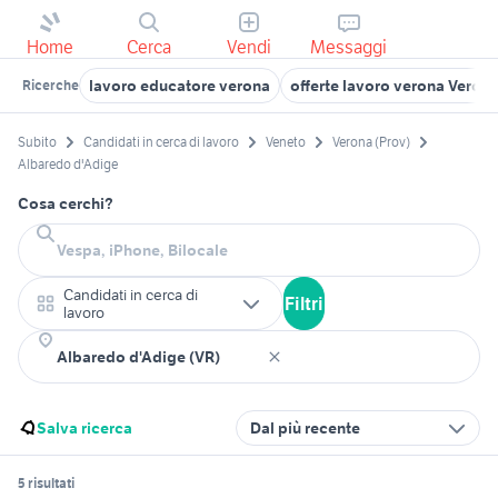
Home
Cerca
Vendi
Messaggi
lavoro educatore verona
offerte lavoro verona Veron
Ricerche
Subito
Candidati in cerca di lavoro
Veneto
Verona (Prov)
Albaredo d'Adige
Cosa cerchi?
Candidati in cerca di
Filtri
lavoro
Salva ricerca
Dal più recente
5 risultati