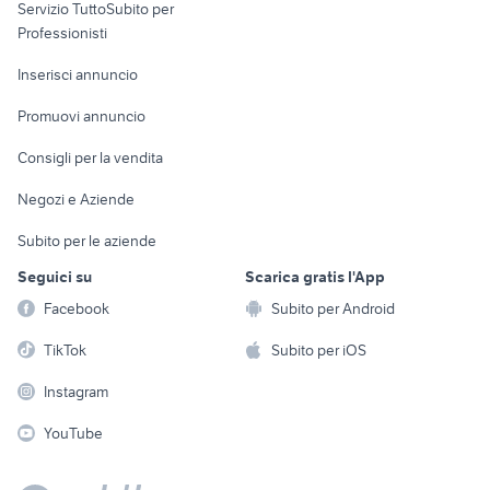
Servizio TuttoSubito per
persona
Informatica
Animali
Professionisti
Arredamento e
Console e
Accessori per
Casalinghi
Inserisci annuncio
Videogiochi
animali
Elettrodomestici
Promuovi annuncio
Audio/Video
Musica e Film
Giardino e Fai da te
Consigli per la vendita
Fotografia
Libri e Riviste
Abbigliamento e
Negozi e Aziende
Telefonia
Strumenti Musicali
Accessori
Subito per le aziende
Sports
Tutto per i bambini
Seguici su
Scarica gratis l'App
Biciclette
Facebook
Subito per Android
Collezionismo
TikTok
Subito per iOS
Instagram
YouTube