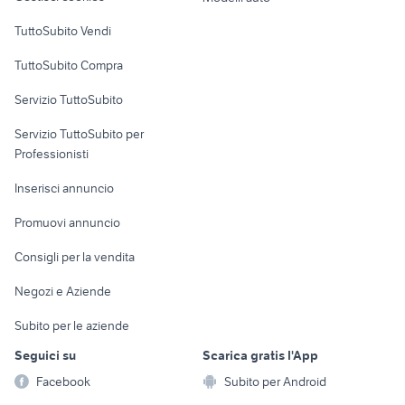
badanti
Case vacanza
TuttoSubito Vendi
Uffici e Locali
TuttoSubito Compra
commerciali
Servizio TuttoSubito
elettronica
per la casa e la
sports e hobby
Servizio TuttoSubito per
persona
Informatica
Animali
Professionisti
Arredamento e
Console e
Accessori per
Casalinghi
Inserisci annuncio
Videogiochi
animali
Elettrodomestici
Promuovi annuncio
Audio/Video
Musica e Film
Giardino e Fai da te
Consigli per la vendita
Fotografia
Libri e Riviste
Abbigliamento e
Negozi e Aziende
Telefonia
Strumenti Musicali
Accessori
Subito per le aziende
Sports
Tutto per i bambini
Seguici su
Scarica gratis l'App
Biciclette
Facebook
Subito per Android
Collezionismo