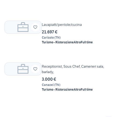
Lavapiatti/pentole/cucina
21.697 €
Carisolo
(
TN
)
Turismo - Ristorazione
Altro
Full time
Receptionist, Sous Chef, Camerieri sala,
barlady,
3.000 €
Canazei
(
TN
)
Turismo - Ristorazione
Altro
Full time