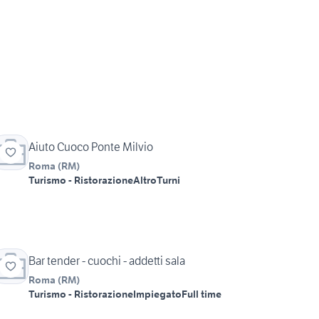
Aiuto Cuoco Ponte Milvio
Roma
(
RM
)
Turismo - Ristorazione
Altro
Turni
Bar tender - cuochi - addetti sala
Roma
(
RM
)
Turismo - Ristorazione
Impiegato
Full time