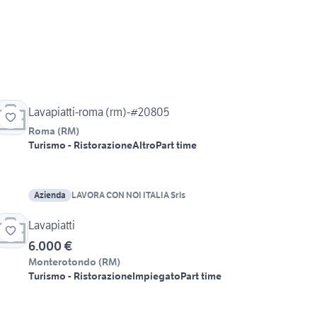
Lavapiatti-roma (rm)-#20805
Roma
(
RM
)
Turismo - Ristorazione
Altro
Part time
Azienda
LAVORA CON NOI ITALIA Srls
Lavapiatti
6.000 €
Monterotondo
(
RM
)
Turismo - Ristorazione
Impiegato
Part time