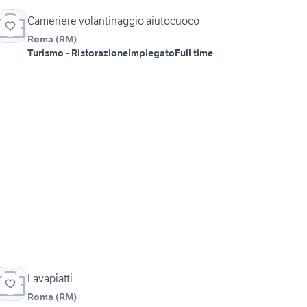
Cameriere volantinaggio aiutocuoco
Roma
(
RM
)
Turismo - Ristorazione
Impiegato
Full time
Lavapiatti
Roma
(
RM
)