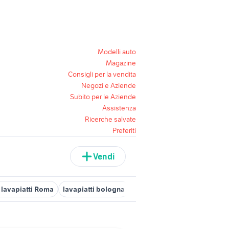
Modelli auto
Magazine
Consigli per la vendita
Negozi e Aziende
Subito per le Aziende
Assistenza
Ricerche salvate
Preferiti
Vendi
o lavapiatti Roma
lavapiatti bologna
candidati lavoro lavapiatti 