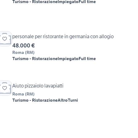
Turismo - Ristorazione
Impiegato
Full time
personale per ristorante in germania con allogio
48.000 €
Roma
(
RM
)
Turismo - Ristorazione
Impiegato
Full time
Aiuto pizzaiolo lavapiatti
Roma
(
RM
)
Turismo - Ristorazione
Altro
Turni