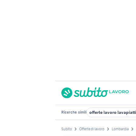
offerte lavoro lavapiat
Ricerche
simili
Subito
Offerte di lavoro
Lombardia