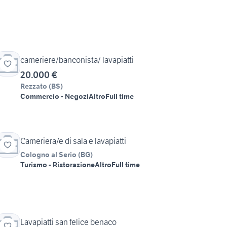
cameriere/banconista/ lavapiatti
20.000 €
Rezzato
(
BS
)
Commercio - Negozi
Altro
Full time
Cameriera/e di sala e lavapiatti
Cologno al Serio
(
BG
)
Turismo - Ristorazione
Altro
Full time
Lavapiatti san felice benaco