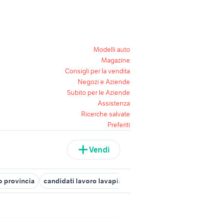
Modelli auto
Magazine
Consigli per la vendita
Negozi e Aziende
Subito per le Aziende
Assistenza
Ricerche salvate
Preferiti
Vendi
o provincia
candidati lavoro lavapiatti Varese provincia
candidat