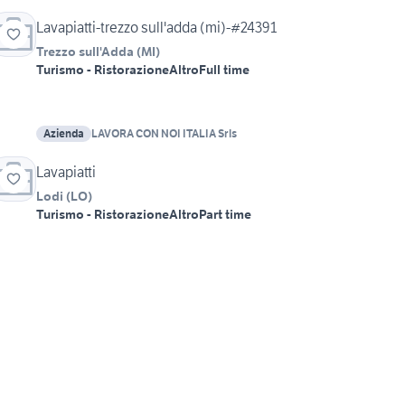
Lavapiatti-trezzo sull'adda (mi)-#24391
Trezzo sull'Adda
(
MI
)
Turismo - Ristorazione
Altro
Full time
Azienda
LAVORA CON NOI ITALIA Srls
Lavapiatti
Lodi
(
LO
)
Turismo - Ristorazione
Altro
Part time