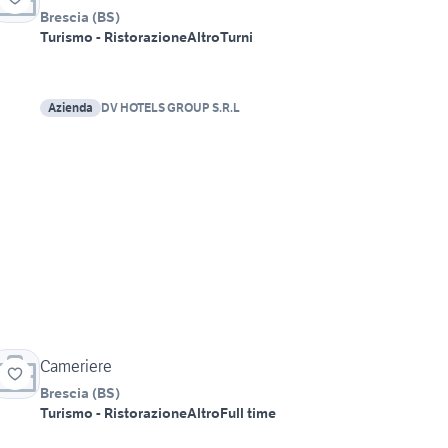
Brescia
(
BS
)
Turismo - Ristorazione
Altro
Turni
Azienda
DV HOTELS GROUP S.R.L
Cameriere
Brescia
(
BS
)
Turismo - Ristorazione
Altro
Full time