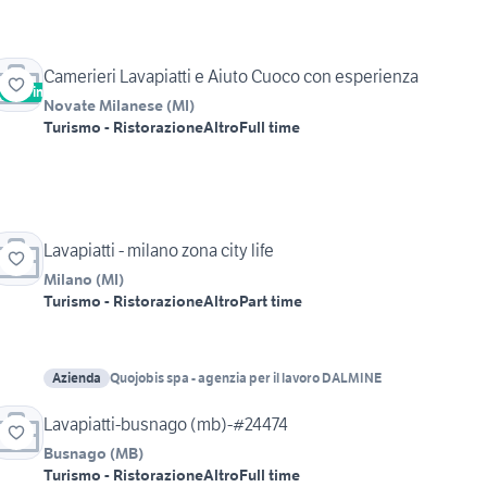
Camerieri Lavapiatti e Aiuto Cuoco con esperienza
Vetrina
Urgente
Novate Milanese
(
MI
)
Turismo - Ristorazione
Altro
Full time
Lavapiatti - milano zona city life
Milano
(
MI
)
Turismo - Ristorazione
Altro
Part time
Azienda
Quojobis spa - agenzia per il lavoro DALMINE
Lavapiatti-busnago (mb)-#24474
Busnago
(
MB
)
Turismo - Ristorazione
Altro
Full time