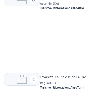
Assemini
(
CA
)
Turismo - Ristorazione
Altro
Altro
Lavapiatti / aiuto cucina EXTRA
Cagliari
(
CA
)
Turismo - Ristorazione
Altro
Turni