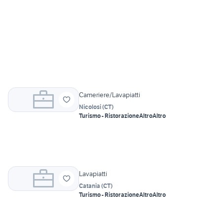
Cameriere/Lavapiatti
Nicolosi
(
CT
)
Turismo - Ristorazione
Altro
Altro
Lavapiatti
Catania
(
CT
)
Turismo - Ristorazione
Altro
Altro