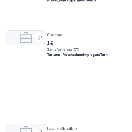
Produzione - Operai
Altro
Altro
Cuoco/a
1 €
Santa Venerina
(
CT
)
Turismo - Ristorazione
Impiegato
Turni
Lavapiatti/pulizie