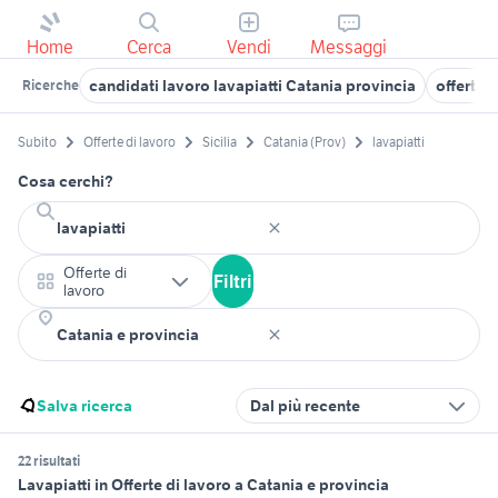
Home
Cerca
Vendi
Messaggi
candidati lavoro lavapiatti Catania provincia
offerte 
Ricerche
Subito
Offerte di lavoro
Sicilia
Catania (Prov)
lavapiatti
Cosa cerchi?
Offerte di
Filtri
lavoro
Salva ricerca
Dal più recente
22 risultati
Lavapiatti in Offerte di lavoro a Catania e provincia