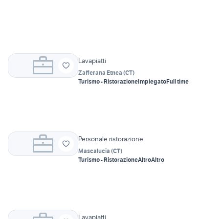
Lavapiatti
Zafferana Etnea
(
CT
)
Turismo - Ristorazione
Impiegato
Full time
Personale ristorazione
Mascalucia
(
CT
)
Turismo - Ristorazione
Altro
Altro
Lavapiatti