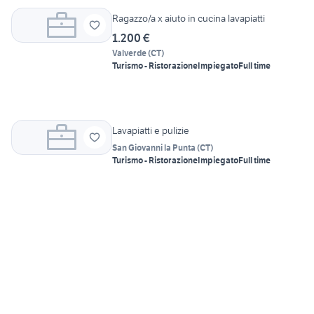
Ragazzo/a x aiuto in cucina lavapiatti
1.200 €
Valverde
(
CT
)
Turismo - Ristorazione
Impiegato
Full time
Lavapiatti e pulizie
San Giovanni la Punta
(
CT
)
Turismo - Ristorazione
Impiegato
Full time