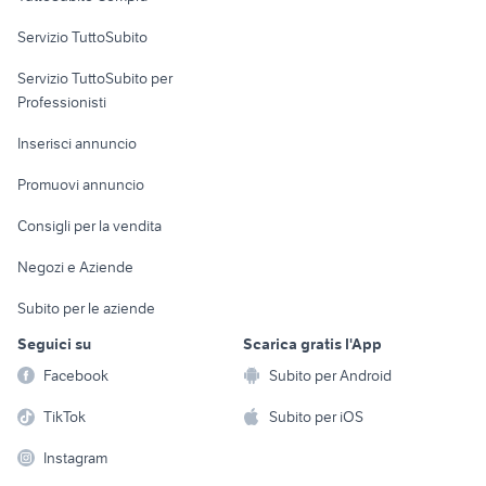
commerciali
Servizio TuttoSubito
elettronica
per la casa e la
sports e hobby
Servizio TuttoSubito per
persona
Informatica
Animali
Professionisti
Arredamento e
Console e
Accessori per
Casalinghi
Inserisci annuncio
Videogiochi
animali
Elettrodomestici
Promuovi annuncio
Audio/Video
Musica e Film
Giardino e Fai da te
Consigli per la vendita
Fotografia
Libri e Riviste
Abbigliamento e
Negozi e Aziende
Telefonia
Strumenti Musicali
Accessori
Subito per le aziende
Sports
Tutto per i bambini
Seguici su
Scarica gratis l'App
Biciclette
Facebook
Subito per Android
Collezionismo
TikTok
Subito per iOS
Instagram