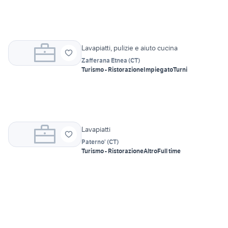
Lavapiatti, pulizie e aiuto cucina
Zafferana Etnea
(
CT
)
Turismo - Ristorazione
Impiegato
Turni
Lavapiatti
Paterno'
(
CT
)
Turismo - Ristorazione
Altro
Full time