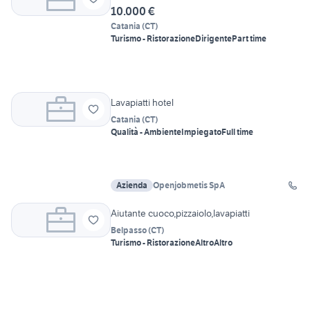
10.000 €
Catania
(
CT
)
Turismo - Ristorazione
Dirigente
Part time
Lavapiatti hotel
Catania
(
CT
)
Qualità - Ambiente
Impiegato
Full time
Azienda
Openjobmetis SpA
Aiutante cuoco,pizzaiolo,lavapiatti
Belpasso
(
CT
)
Turismo - Ristorazione
Altro
Altro