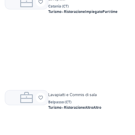
Catania
(
CT
)
Turismo - Ristorazione
Impiegato
Part time
Lavapiatti e Commis di sala
Belpasso
(
CT
)
Turismo - Ristorazione
Altro
Altro