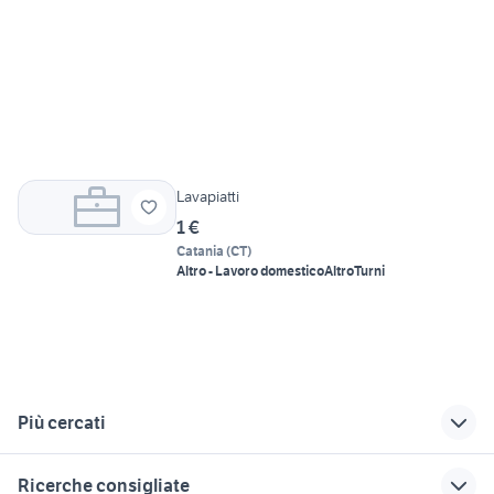
Lavapiatti
1 €
Catania
(
CT
)
Altro - Lavoro domestico
Altro
Turni
Più cercati
Correlati
Richerche simili
Suggerimenti
Ricerche consigliate