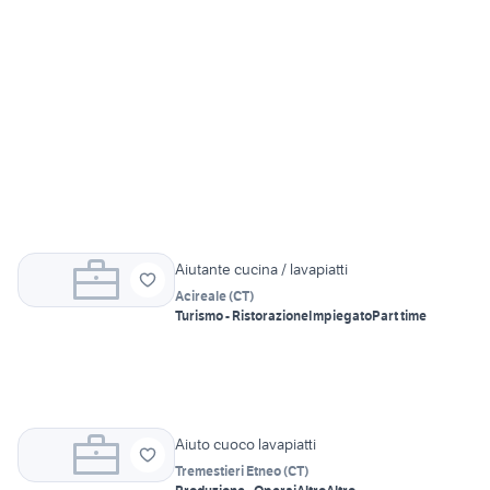
Aiutante cucina / lavapiatti
Acireale
(
CT
)
Turismo - Ristorazione
Impiegato
Part time
Aiuto cuoco lavapiatti
Tremestieri Etneo
(
CT
)