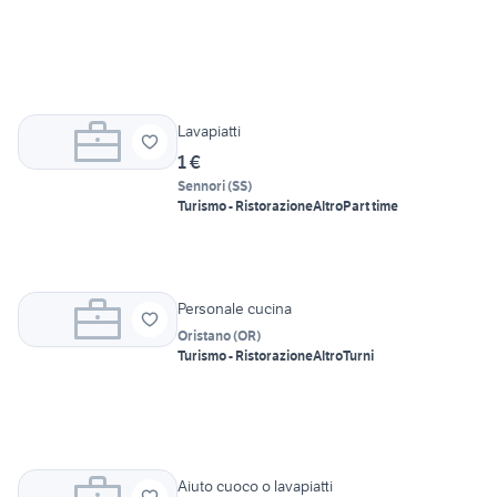
Lavapiatti
1 €
Sennori
(
SS
)
Turismo - Ristorazione
Altro
Part time
Personale cucina
Oristano
(
OR
)
Turismo - Ristorazione
Altro
Turni
Aiuto cuoco o lavapiatti