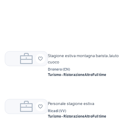
Stagione estiva montagna barista /aiuto
cuoco
Dronero
(
CN
)
Turismo - Ristorazione
Altro
Full time
Personale stagione estiva
Ricadi
(
VV
)
Turismo - Ristorazione
Altro
Full time