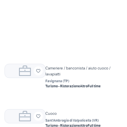
Cameriere / banconista / aiuto cuoco /
lavapiatti
Favignana
(
TP
)
Turismo - Ristorazione
Altro
Full time
Cuoco
Sant'Ambrogio di Valpolicella
(
VR
)
Turismo - Ristorazione
Altro
Full time