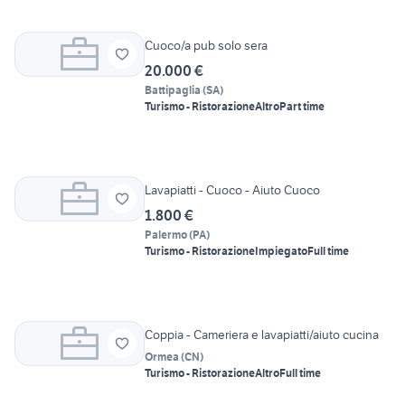
Cuoco/a pub solo sera
20.000 €
Battipaglia
(
SA
)
Turismo - Ristorazione
Altro
Part time
Lavapiatti - Cuoco - Aiuto Cuoco
1.800 €
Palermo
(
PA
)
Turismo - Ristorazione
Impiegato
Full time
Coppia - Cameriera e lavapiatti/aiuto cucina
Ormea
(
CN
)
Turismo - Ristorazione
Altro
Full time