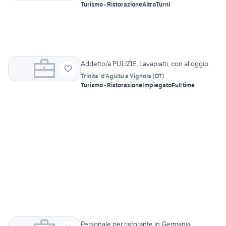
Turismo - Ristorazione
Altro
Turni
Addetto/a PULIZIE, Lavapiatti, con alloggio
Trinita' d'Agultu e Vignola
(
OT
)
Turismo - Ristorazione
Impiegato
Full time
Personale per ristorante in Germania