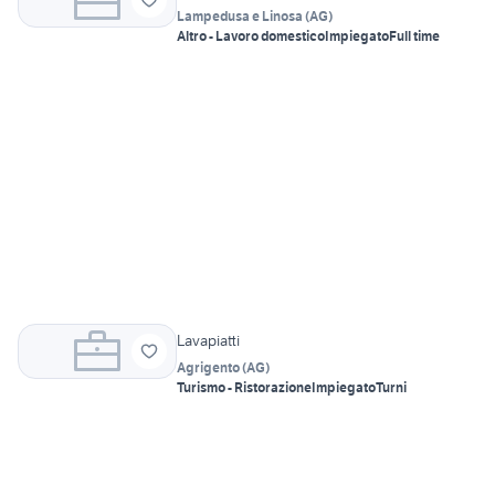
Lampedusa e Linosa
(
AG
)
Altro - Lavoro domestico
Impiegato
Full time
Lavapiatti
Agrigento
(
AG
)
Turismo - Ristorazione
Impiegato
Turni