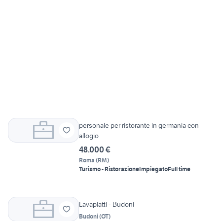
personale per ristorante in germania con
allogio
48.000 €
Roma
(
RM
)
Turismo - Ristorazione
Impiegato
Full time
Lavapiatti - Budoni
Budoni
(
OT
)