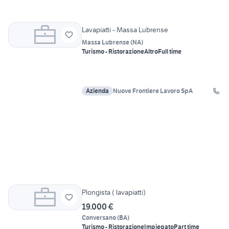
Lavapiatti - Massa Lubrense
Massa Lubrense
(
NA
)
Turismo - Ristorazione
Altro
Full time
Azienda
Nuove Frontiere Lavoro SpA
Plongista ( lavapiatti)
19.000 €
Conversano
(
BA
)
Turismo - Ristorazione
Impiegato
Part time