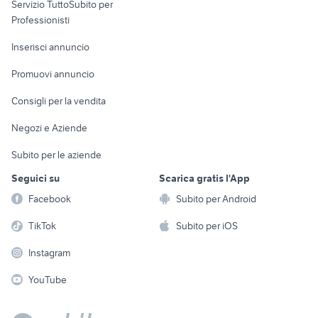
Servizio TuttoSubito per
persona
Informatica
Animali
Professionisti
Arredamento e
Console e
Accessori per
Casalinghi
Inserisci annuncio
Videogiochi
animali
Elettrodomestici
Promuovi annuncio
Audio/Video
Musica e Film
Giardino e Fai da te
Consigli per la vendita
Fotografia
Libri e Riviste
Abbigliamento e
Negozi e Aziende
Telefonia
Strumenti Musicali
Accessori
Subito per le aziende
Sports
Tutto per i bambini
Seguici su
Scarica gratis l'App
Biciclette
Facebook
Subito per Android
Collezionismo
TikTok
Subito per iOS
Instagram
YouTube