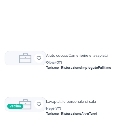
Aiuto cuoco/Camerieri/e e lavapiatti
Olbia
(
OT
)
Turismo - Ristorazione
Impiegato
Full time
Lavapiatti e personale di sala
Vetrina
Nepi
(
VT
)
Turismo - Ristorazione
Altro
Turni