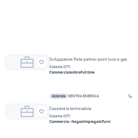
Sviluppatore Rete partner point luce e gas
Catania
(
CT
)
Commerciale
Altro
Full time
Azienda
SENTRA ENERGIA
Cassiere/a terminalista
Catania
(
CT
)
Commercio - Negozi
Impiegato
Turni