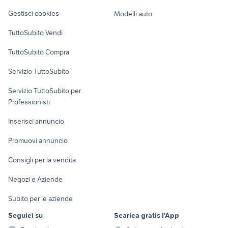
badante benevento
Veicoli commerciali
altro
provincia
Gestisci cookies
Modelli auto
cuoco sushi
panettiere
Case vacanza
TuttoSubito Vendi
offerte lavoro commessa monza
mondovi
Uffici e Locali
TuttoSubito Compra
commerciali
Servizio TuttoSubito
elettronica
per la casa e la
sports e hobby
Servizio TuttoSubito per
persona
Informatica
Animali
Professionisti
Arredamento e
Console e
Accessori per
Casalinghi
Inserisci annuncio
Videogiochi
animali
Elettrodomestici
Promuovi annuncio
Audio/Video
Musica e Film
Giardino e Fai da te
Consigli per la vendita
Fotografia
Libri e Riviste
Abbigliamento e
Negozi e Aziende
Telefonia
Strumenti Musicali
Accessori
Subito per le aziende
Sports
Tutto per i bambini
Seguici su
Scarica gratis l'App
Biciclette