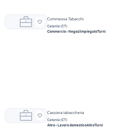
Commessa Tabacchi
Catania
(
CT
)
Commercio - Negozi
Impiegato
Turni
Cassiera tabaccheria
Catania
(
CT
)
Altro - Lavoro domestico
Altro
Turni