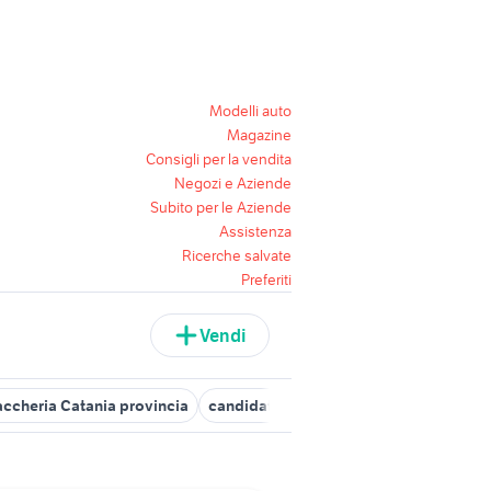
Modelli auto
Magazine
Consigli per la vendita
Negozi e Aziende
Subito per le Aziende
Assistenza
Ricerche salvate
Preferiti
Vendi
accheria Catania provincia
candidati lavoro tabaccheria
lavoro 