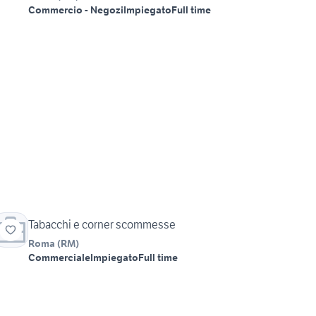
Commercio - Negozi
Impiegato
Full time
Tabacchi e corner scommesse
Roma
(
RM
)
Commerciale
Impiegato
Full time