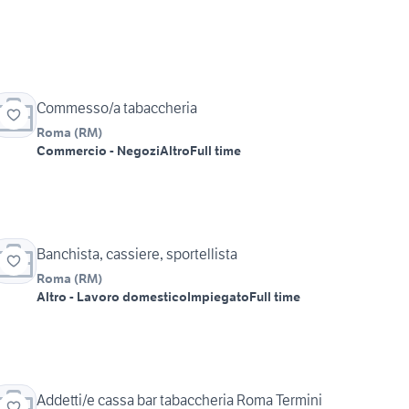
Commesso/a tabaccheria
Roma
(
RM
)
Commercio - Negozi
Altro
Full time
Banchista, cassiere, sportellista
Roma
(
RM
)
Altro - Lavoro domestico
Impiegato
Full time
Addetti/e cassa bar tabaccheria Roma Termini