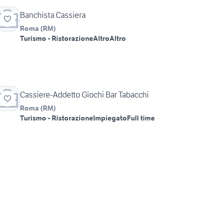
Banchista Cassiera
Roma
(
RM
)
Turismo - Ristorazione
Altro
Altro
Cassiere-Addetto Giochi Bar Tabacchi
Roma
(
RM
)
Turismo - Ristorazione
Impiegato
Full time