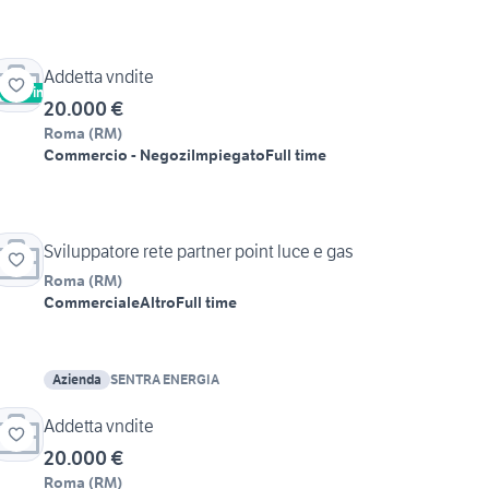
Addetta vndite
Vetrina
20.000 €
Roma
(
RM
)
Commercio - Negozi
Impiegato
Full time
Sviluppatore rete partner point luce e gas
Roma
(
RM
)
Commerciale
Altro
Full time
Azienda
SENTRA ENERGIA
Addetta vndite
20.000 €
Roma
(
RM
)