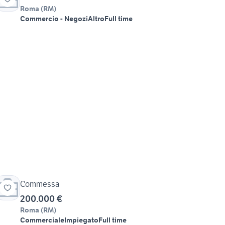
Roma
(
RM
)
Commercio - Negozi
Altro
Full time
Commessa
200.000 €
Roma
(
RM
)
Commerciale
Impiegato
Full time