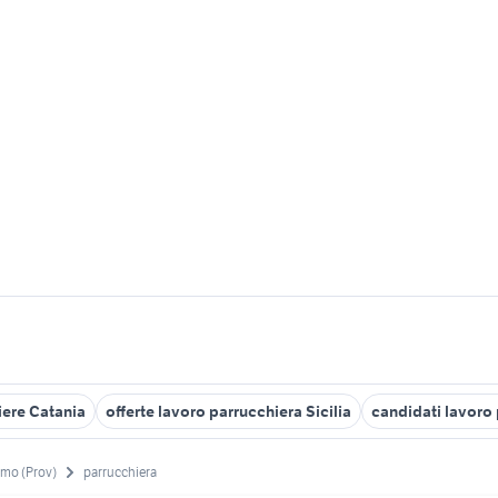
iere Catania
offerte lavoro parrucchiera Sicilia
candidati lavoro
rmo (Prov)
parrucchiera