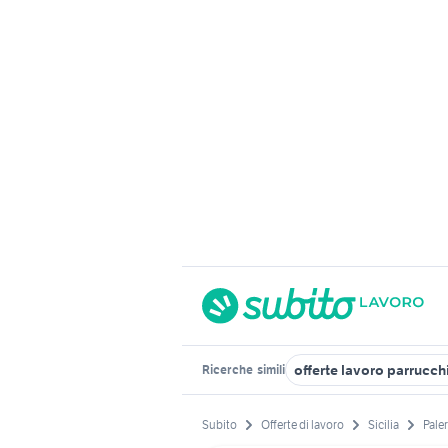
offerte lavoro parrucch
Ricerche
simili
Subito
Offerte di lavoro
Sicilia
Pale