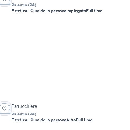
Palermo
(
PA
)
Estetica - Cura della persona
Impiegato
Full time
Parrucchiere
Palermo
(
PA
)
Estetica - Cura della persona
Altro
Full time