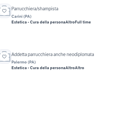
Parrucchiera/shampista
Carini
(
PA
)
Estetica - Cura della persona
Altro
Full time
Addetta parrucchiera anche neodiplomata
Palermo
(
PA
)
Estetica - Cura della persona
Altro
Altro