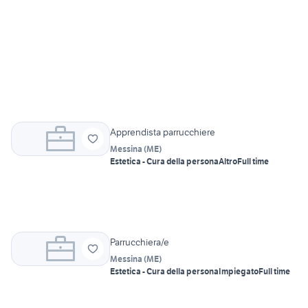
Apprendista parrucchiere
Messina
(
ME
)
Estetica - Cura della persona
Altro
Full time
Parrucchiera/e
Messina
(
ME
)
Estetica - Cura della persona
Impiegato
Full time