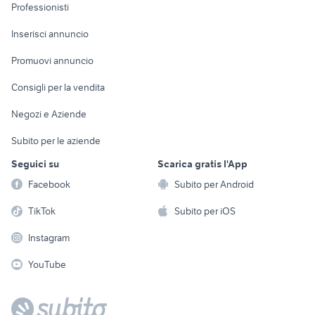
Informatica
Animali
Professionisti
Arredamento e
Console e
Accessori per
Casalinghi
Inserisci annuncio
Videogiochi
animali
Elettrodomestici
Promuovi annuncio
Audio/Video
Musica e Film
Giardino e Fai da te
Consigli per la vendita
Fotografia
Libri e Riviste
Abbigliamento e
Negozi e Aziende
Telefonia
Strumenti Musicali
Accessori
Subito per le aziende
Sports
Tutto per i bambini
Seguici su
Scarica gratis l'App
Biciclette
Facebook
Subito per Android
Collezionismo
TikTok
Subito per iOS
Instagram
YouTube