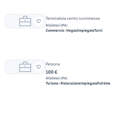
Terminalista centro scommesse
Misilmeri
(
PA
)
Commercio - Negozi
Impiegato
Turni
Persona
100 €
Misilmeri
(
PA
)
Turismo - Ristorazione
Impiegato
Full time