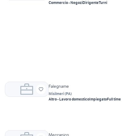
Commercio - Negozi
Dirigente
Turni
Falegname
Misilmeri
(
PA
)
Altro - Lavoro domestico
Impiegato
Full time
Meccanico