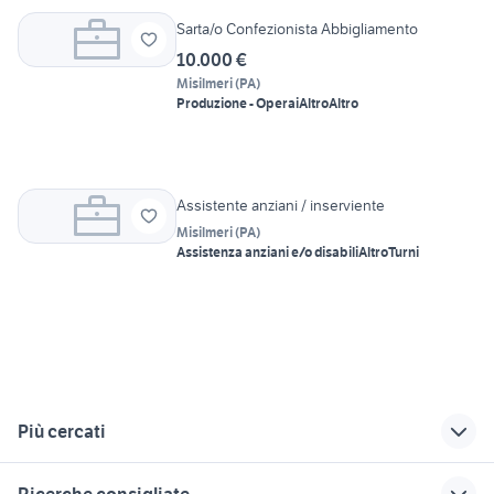
Sarta/o Confezionista Abbigliamento
10.000 €
Misilmeri
(
PA
)
Produzione - Operai
Altro
Altro
Assistente anziani / inserviente
Misilmeri
(
PA
)
Assistenza anziani e/o disabili
Altro
Turni
Più cercati
Correlati
Richerche simili
Suggerimenti