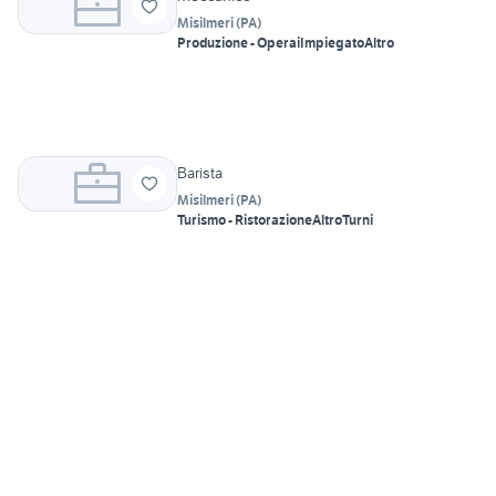
Misilmeri
(
PA
)
Produzione - Operai
Impiegato
Altro
Barista
Misilmeri
(
PA
)
Turismo - Ristorazione
Altro
Turni