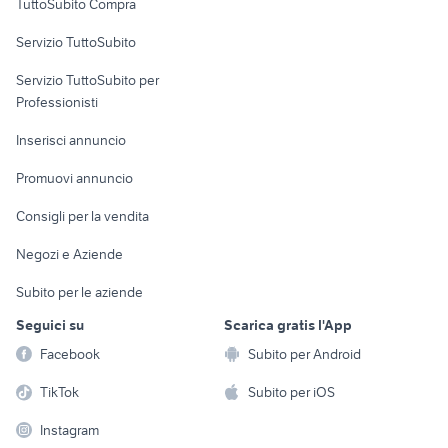
TuttoSubito Compra
commerciali
Servizio TuttoSubito
elettronica
per la casa e la
sports e hobby
Servizio TuttoSubito per
persona
Informatica
Animali
Professionisti
Arredamento e
Console e
Accessori per
Casalinghi
Inserisci annuncio
Videogiochi
animali
Elettrodomestici
Promuovi annuncio
Audio/Video
Musica e Film
Giardino e Fai da te
Consigli per la vendita
Fotografia
Libri e Riviste
Abbigliamento e
Negozi e Aziende
Telefonia
Strumenti Musicali
Accessori
Subito per le aziende
Sports
Tutto per i bambini
Seguici su
Scarica gratis l'App
Biciclette
Facebook
Subito per Android
Collezionismo
TikTok
Subito per iOS
Instagram