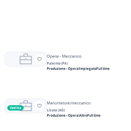
Operai - Meccanico
Palermo
(
PA
)
Produzione - Operai
Impiegato
Full time
Manuntetore/meccanico
Vetrina
Licata
(
AG
)
Produzione - Operai
Altro
Full time