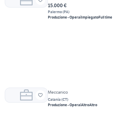
15.000 €
Palermo
(
PA
)
Produzione - Operai
Impiegato
Full time
Meccanico
Catania
(
CT
)
Produzione - Operai
Altro
Altro