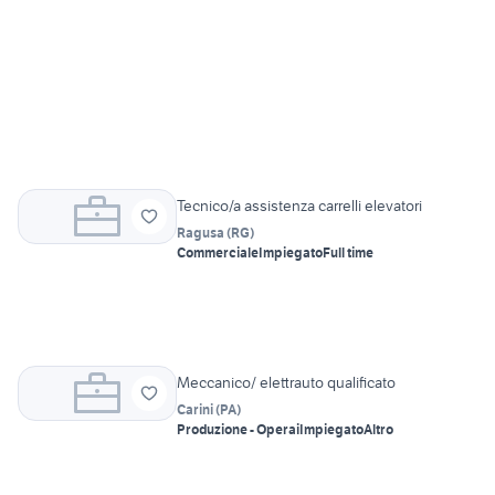
Tecnico/a assistenza carrelli elevatori
Ragusa
(
RG
)
Commerciale
Impiegato
Full time
Meccanico/ elettrauto qualificato
Carini
(
PA
)
Produzione - Operai
Impiegato
Altro