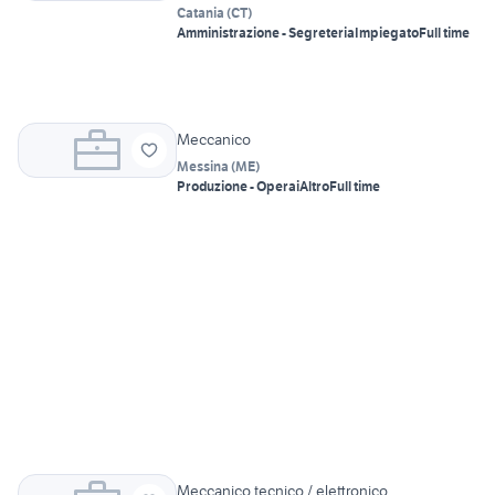
Catania
(
CT
)
Amministrazione - Segreteria
Impiegato
Full time
Meccanico
Messina
(
ME
)
Produzione - Operai
Altro
Full time
Meccanico tecnico / elettronico