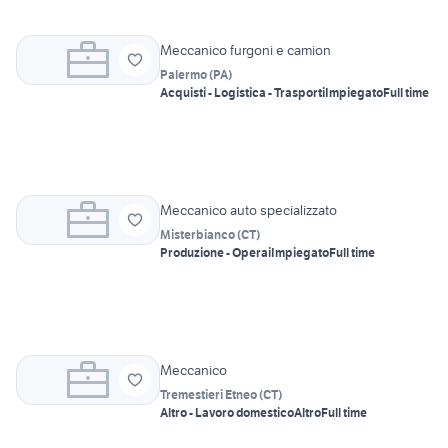
Meccanico furgoni e camion
Palermo
(
PA
)
Acquisti - Logistica - Trasporti
Impiegato
Full time
Meccanico auto specializzato
Misterbianco
(
CT
)
Produzione - Operai
Impiegato
Full time
Meccanico
Tremestieri Etneo
(
CT
)
Altro - Lavoro domestico
Altro
Full time