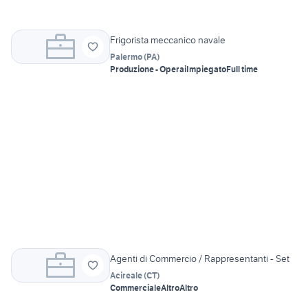
Frigorista meccanico navale
Palermo
(
PA
)
Produzione - Operai
Impiegato
Full time
Agenti di Commercio / Rappresentanti - Set
Acireale
(
CT
)
Commerciale
Altro
Altro