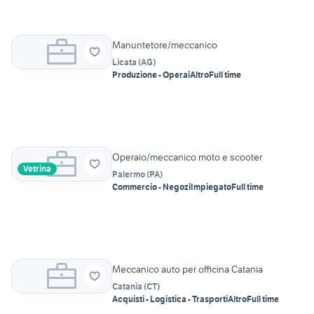
Manuntetore/meccanico
Licata
(
AG
)
Produzione - Operai
Altro
Full time
Operaio/meccanico moto e scooter
Vetrina
Palermo
(
PA
)
Commercio - Negozi
Impiegato
Full time
Meccanico auto per officina Catania
Catania
(
CT
)
Acquisti - Logistica - Trasporti
Altro
Full time