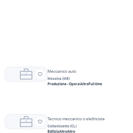
Meccanico auto
Messina
(
ME
)
Produzione - Operai
Altro
Full time
Tecnico meccanico o elettricista
Caltanissetta
(
CL
)
Edilizia
Altro
Altro