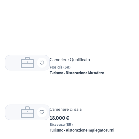
Cameriere Qualificato
Floridia
(
SR
)
Turismo - Ristorazione
Altro
Altro
Cameriere di sala
18.000 €
Siracusa
(
SR
)
Turismo - Ristorazione
Impiegato
Turni