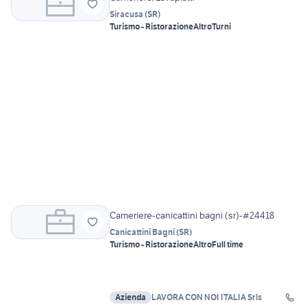
Siracusa
(
SR
)
Turismo - Ristorazione
Altro
Turni
Cameriere-canicattini bagni (sr)-#24418
Canicattini Bagni
(
SR
)
Turismo - Ristorazione
Altro
Full time
Azienda
LAVORA CON NOI ITALIA Srls