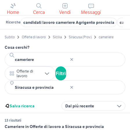
Home
Cerca
Vendi
Messaggi
candidati lavoro cameriere Agrigento provincia
came
Ricerche
Subito
Offerte di lavoro
Sicilia
Siracusa (Prov)
cameriere
Cosa cerchi?
Offerte di
Filtri
lavoro
Salva ricerca
Dal più recente
13 risultati
Cameriere in Offerte di lavoro a Siracusa e provincia