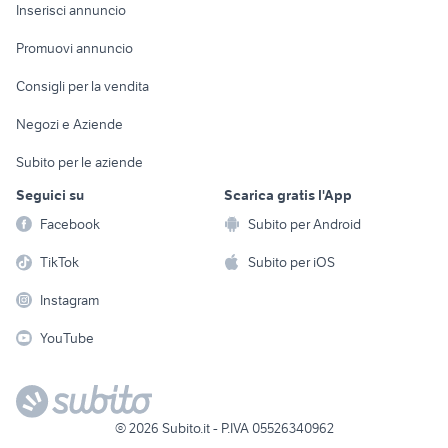
Console e
Accessori per
Casalinghi
Inserisci annuncio
Videogiochi
animali
Elettrodomestici
Promuovi annuncio
Audio/Video
Musica e Film
Giardino e Fai da te
Consigli per la vendita
Fotografia
Libri e Riviste
Abbigliamento e
Negozi e Aziende
Telefonia
Strumenti Musicali
Accessori
Subito per le aziende
Sports
Tutto per i bambini
Seguici su
Scarica gratis l'App
Biciclette
Facebook
Subito per Android
Collezionismo
TikTok
Subito per iOS
Instagram
YouTube
©
2026
Subito.it - P.IVA 05526340962