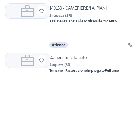
149153 - CAMERIERE/I AI PIANI
Siracusa
(
SR
)
Assistenza anziani e/o disabili
Altro
Altro
Azienda
Cameriere ristorante
Augusta
(
SR
)
Turismo - Ristorazione
Impiegato
Full time