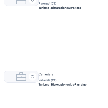
Paterno'
(
CT
)
Turismo - Ristorazione
Altro
Altro
Cameriere
Valverde
(
CT
)
Turismo - Ristorazione
Altro
Part time