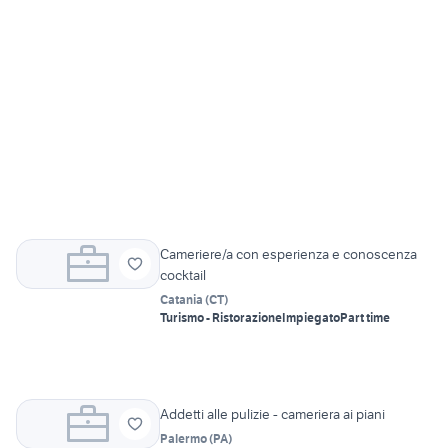
Cameriere/a con esperienza e conoscenza
cocktail
Catania
(
CT
)
Turismo - Ristorazione
Impiegato
Part time
Addetti alle pulizie - cameriera ai piani
Palermo
(
PA
)