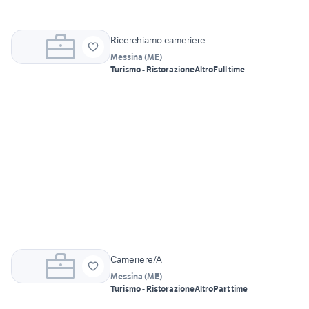
Ricerchiamo cameriere
Messina
(
ME
)
Turismo - Ristorazione
Altro
Full time
Cameriere/A
Messina
(
ME
)
Turismo - Ristorazione
Altro
Part time