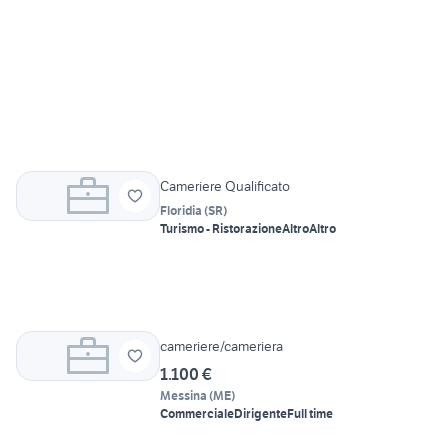
Cameriere Qualificato
Floridia
(
SR
)
Turismo - Ristorazione
Altro
Altro
cameriere/cameriera
1.100 €
Messina
(
ME
)
Commerciale
Dirigente
Full time