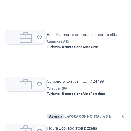
Bar - Ristorante personale in centro città
Messina
(
ME
)
Turismo - Ristorazione
Altro
Altro
Cameriere-terrasini (pa)-#24499
Terrasini
(
PA
)
Turismo - Ristorazione
Altro
Part time
Azienda
LAVORA CON NOI ITALIA Srls
Figura 1 collaboratori pizzeria