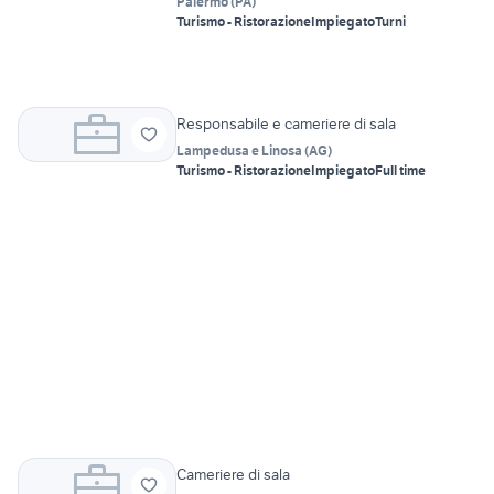
Palermo
(
PA
)
Turismo - Ristorazione
Impiegato
Turni
Responsabile e cameriere di sala
Lampedusa e Linosa
(
AG
)
Turismo - Ristorazione
Impiegato
Full time
Cameriere di sala