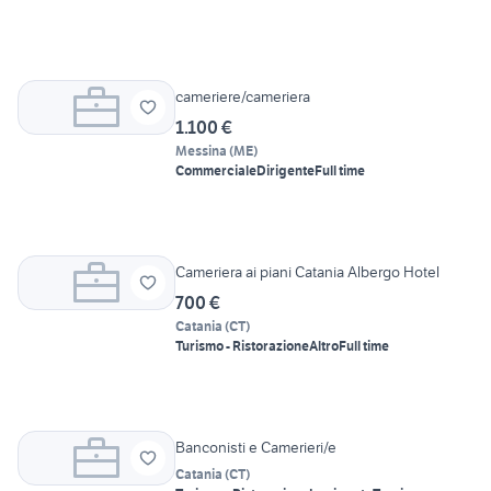
cameriere/cameriera
1.100 €
Messina
(
ME
)
Commerciale
Dirigente
Full time
Cameriera ai piani Catania Albergo Hotel
700 €
Catania
(
CT
)
Turismo - Ristorazione
Altro
Full time
Banconisti e Camerieri/e
Catania
(
CT
)