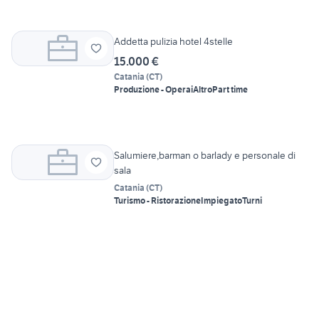
Addetta pulizia hotel 4stelle
15.000 €
Catania
(
CT
)
Produzione - Operai
Altro
Part time
Salumiere,barman o barlady e personale di
sala
Catania
(
CT
)
Turismo - Ristorazione
Impiegato
Turni