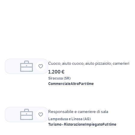
Cuoco; aiuto cuoco; aiuto pizzaiolo; camerieri
1.200 €
Siracusa
(
SR
)
Commerciale
Altro
Part time
Responsabile e cameriere di sala
Lampedusa e Linosa
(
AG
)
Turismo - Ristorazione
Impiegato
Full time