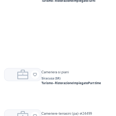
Turismo - Ristorazione
Impiegato
Turni
Cameriera si piani
Siracusa
(
SR
)
Turismo - Ristorazione
Impiegato
Part time
Cameriere-terrasini (pa)-#24499