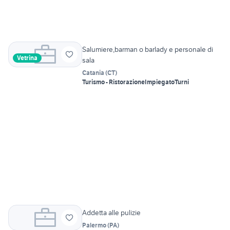
Salumiere,barman o barlady e personale di
Vetrina
sala
Catania
(
CT
)
Turismo - Ristorazione
Impiegato
Turni
Addetta alle pulizie
Palermo
(
PA
)