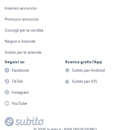
Arredamento e
Console e
Accessori per
Casalinghi
Inserisci annuncio
Videogiochi
animali
Elettrodomestici
Promuovi annuncio
Audio/Video
Musica e Film
Giardino e Fai da te
Consigli per la vendita
Fotografia
Libri e Riviste
Abbigliamento e
Negozi e Aziende
Telefonia
Strumenti Musicali
Accessori
Subito per le aziende
Sports
Tutto per i bambini
Seguici su
Scarica gratis l'App
Biciclette
Facebook
Subito per Android
Collezionismo
TikTok
Subito per iOS
Instagram
YouTube
©
2026
Subito.it - P.IVA 05526340962