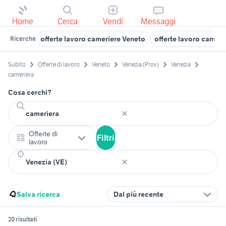
Home
Cerca
Vendi
Messaggi
offerte lavoro cameriere Veneto
offerte lavoro cameri
Ricerche
Subito
Offerte di lavoro
Veneto
Venezia (Prov)
Venezia
cameriera
Cosa cerchi?
Offerte di
Filtri
lavoro
Salva ricerca
Dal più recente
20 risultati