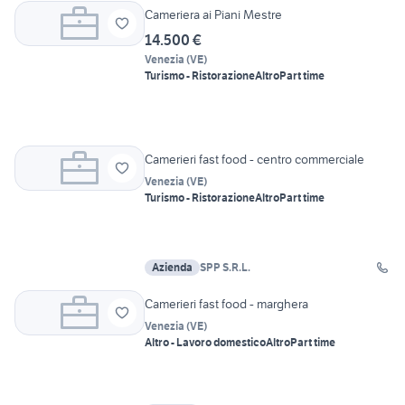
Cameriera ai Piani Mestre
14.500 €
Venezia
(
VE
)
Turismo - Ristorazione
Altro
Part time
Camerieri fast food - centro commerciale
Venezia
(
VE
)
Turismo - Ristorazione
Altro
Part time
Azienda
SPP S.R.L.
Camerieri fast food - marghera
Venezia
(
VE
)
Altro - Lavoro domestico
Altro
Part time