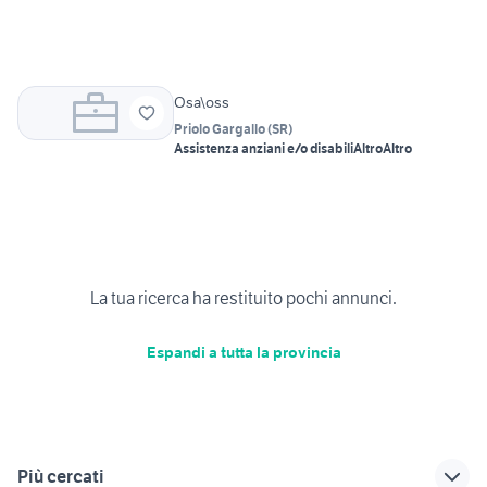
Osa\oss
Priolo Gargallo
(
SR
)
Assistenza anziani e/o disabili
Altro
Altro
La tua ricerca ha restituito pochi annunci.
Espandi a tutta la provincia
Più cercati