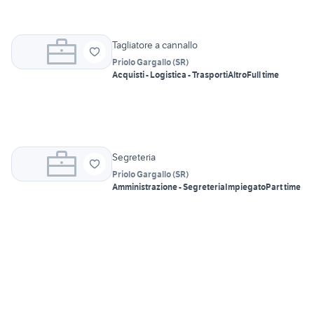
Tagliatore a cannallo
Priolo Gargallo
(
SR
)
Acquisti - Logistica - Trasporti
Altro
Full time
Segreteria
Priolo Gargallo
(
SR
)
Amministrazione - Segreteria
Impiegato
Part time