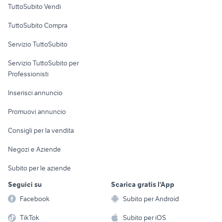
fender roc pro 1000
nasse per granchi
TuttoSubito Vendi
Uffici e Locali
TuttoSubito Compra
commerciali
Servizio TuttoSubito
elettronica
per la casa e la
sports e hobby
Servizio TuttoSubito per
persona
Informatica
Animali
Professionisti
Arredamento e
Console e
Accessori per
Casalinghi
Inserisci annuncio
Videogiochi
animali
Elettrodomestici
Promuovi annuncio
Audio/Video
Musica e Film
Giardino e Fai da te
Consigli per la vendita
Fotografia
Libri e Riviste
Abbigliamento e
Negozi e Aziende
Telefonia
Strumenti Musicali
Accessori
Subito per le aziende
Sports
Tutto per i bambini
Seguici su
Scarica gratis l'App
Biciclette
Facebook
Subito per Android
Collezionismo
TikTok
Subito per iOS