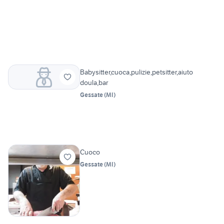
Babysitter,cuoca,pulizie,petsitter,aiuto
doula,bar
Gessate
(
MI
)
Cuoco
Gessate
(
MI
)