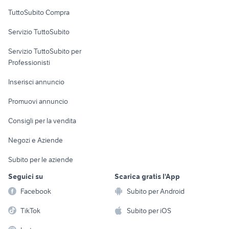
Uffici e Locali
TuttoSubito Compra
commerciali
Servizio TuttoSubito
elettronica
per la casa e la
sports e hobby
Servizio TuttoSubito per
persona
Informatica
Animali
Professionisti
Arredamento e
Console e
Accessori per
Casalinghi
Inserisci annuncio
Videogiochi
animali
Elettrodomestici
Promuovi annuncio
Audio/Video
Musica e Film
Giardino e Fai da te
Consigli per la vendita
Fotografia
Libri e Riviste
Abbigliamento e
Negozi e Aziende
Telefonia
Strumenti Musicali
Accessori
Subito per le aziende
Sports
Tutto per i bambini
Seguici su
Scarica gratis l'App
Biciclette
Facebook
Subito per Android
Collezionismo
TikTok
Subito per iOS