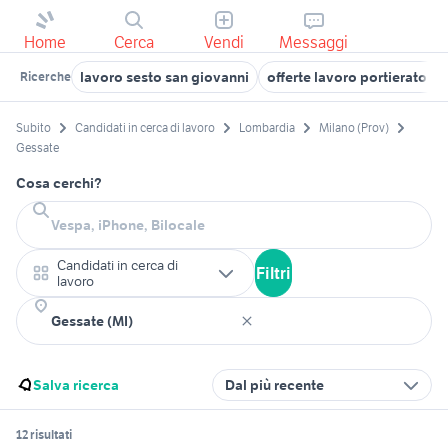
Home
Cerca
Vendi
Messaggi
lavoro sesto san giovanni
offerte lavoro portierato M
Ricerche
Subito
Candidati in cerca di lavoro
Lombardia
Milano (Prov)
Gessate
Cosa cerchi?
Candidati in cerca di
Filtri
lavoro
Salva ricerca
Dal più recente
12 risultati