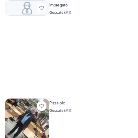
Impiegato
Gessate
(
MI
)
Pizzaiolo
Gessate
(
MI
)