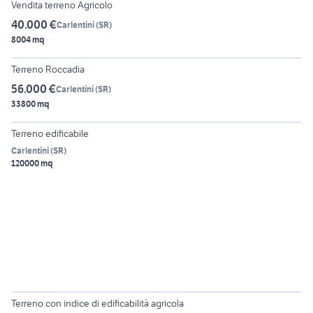
Vendita terreno Agricolo
40.000 €
Carlentini
(
SR
)
8004 mq
6
Terreno Roccadia
56.000 €
Carlentini
(
SR
)
33800 mq
3
Terreno edificabile
Carlentini
(
SR
)
120000 mq
6
Terreno con indice di edificabilità agricola