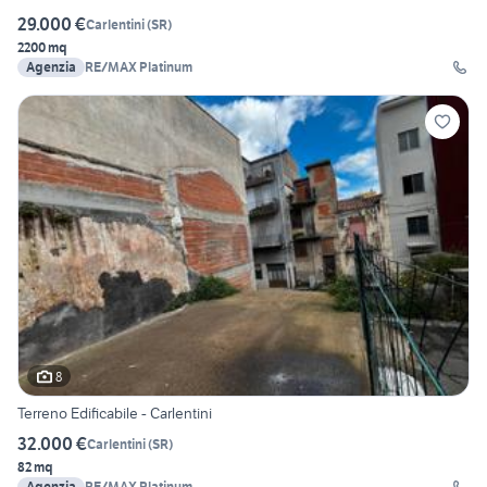
29.000 €
Carlentini
(
SR
)
2200 mq
Agenzia
RE/MAX Platinum
8
Terreno Edificabile - Carlentini
32.000 €
Carlentini
(
SR
)
82 mq
Agenzia
RE/MAX Platinum