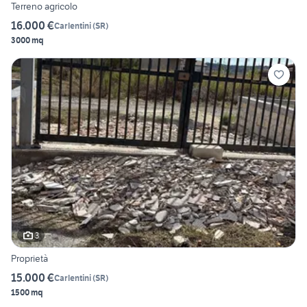
Terreno agricolo
16.000 €
Carlentini
(
SR
)
3000 mq
3
Proprietà
15.000 €
Carlentini
(
SR
)
1500 mq