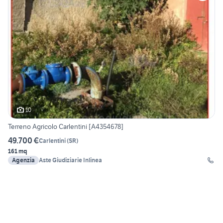
10
Terreno Agricolo Carlentini [A4354678]
49.700 €
Carlentini
(
SR
)
161 mq
Agenzia
Aste Giudiziarie Inlinea