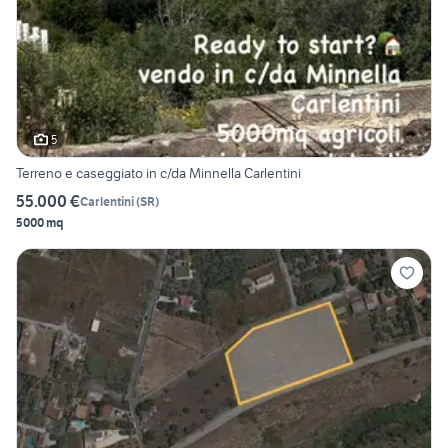
5
Terreno e caseggiato in c/da Minnella Carlentini
55.000 €
Carlentini
(
SR
)
5000 mq