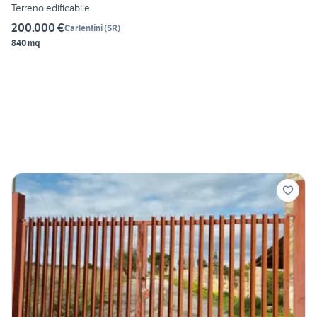
Terreno edificabile
200.000 €
Carlentini
(
SR
)
840 mq