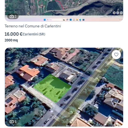
2
Terreno nel Comune di Carlentini
16.000 €
Carlentini
(
SR
)
2000 mq
6