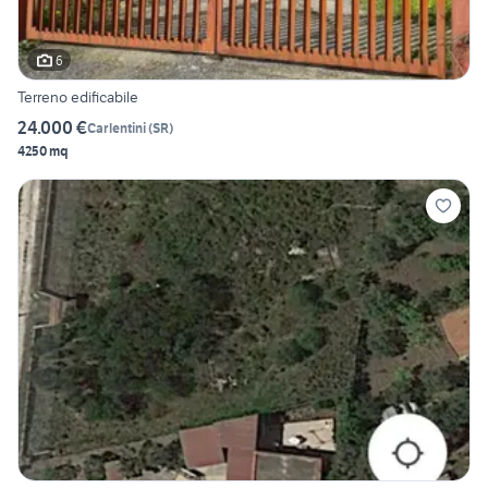
6
Terreno edificabile
24.000 €
Carlentini
(
SR
)
4250 mq