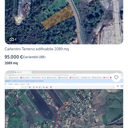
4
Carlentini Terreno edificabile 2089 mq
95.000 €
Carlentini
(
SR
)
2089 mq