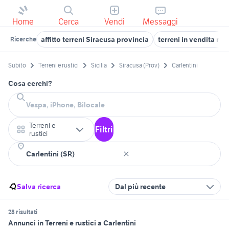
Home
Cerca
Vendi
Messaggi
affitto terreni Siracusa provincia
terreni in vendita meli
Ricerche
Subito
Terreni e rustici
Sicilia
Siracusa (Prov)
Carlentini
Cosa cerchi?
Terreni e
Filtri
rustici
Salva ricerca
Dal più recente
28 risultati
Annunci in Terreni e rustici a Carlentini