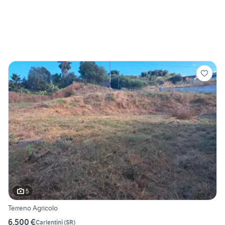
5
Terreno Agricolo
6.500 €
Carlentini
(
SR
)