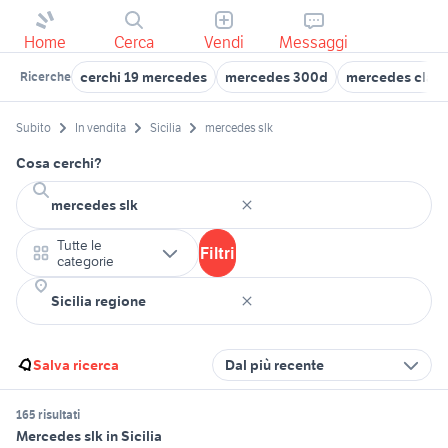
Home
Cerca
Vendi
Messaggi
cerchi 19 mercedes
mercedes 300d
mercedes class
Ricerche
Subito
In vendita
Sicilia
mercedes slk
Cosa cerchi?
Tutte le
Filtri
categorie
Salva ricerca
Dal più recente
165 risultati
Mercedes slk in Sicilia