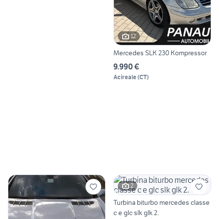
12
Mercedes SLK 230 Kompressor
9.990 €
Acireale
(
CT
)
2
Turbina biturbo mercedes classe
c e glc slk glk 2.