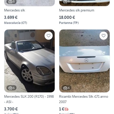
6
6
Mercedes slk
Mercedes slk premium
3.699 €
18.000 €
Mascalucia
(
CT
)
Partanna
(
TP
)
6
6
Mercedes SLK 200 (R170) - 1998
Ricambi Mercedes Slk r171 anno
- ASI -
2007
3.700 €
1 €