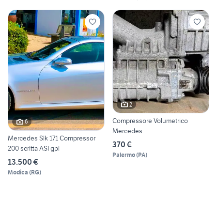
2
Compressore Volumetrico
6
Mercedes
Mercedes Slk 171 Compressor
370 €
200 scritta ASI gpl
Palermo
(
PA
)
13.500 €
Modica
(
RG
)