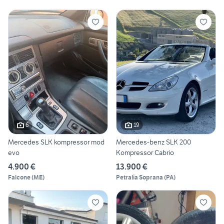
6
19
Mercedes SLK kompressor mod
Mercedes-benz SLK 200
evo
Kompressor Cabrio
4.900 €
13.900 €
Falcone
(
ME
)
Petralia Soprana
(
PA
)