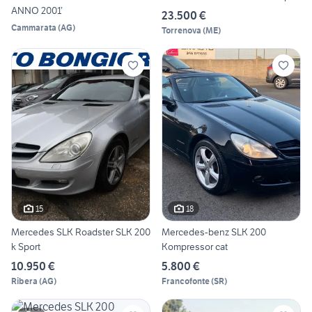
ANNO 2001’
23.500 €
Cammarata
(
AG
)
Torrenova
(
ME
)
15
18
Mercedes SLK Roadster SLK 200
Mercedes-benz SLK 200
k Sport
Kompressor cat
10.950 €
5.800 €
Ribera
(
AG
)
Francofonte
(
SR
)