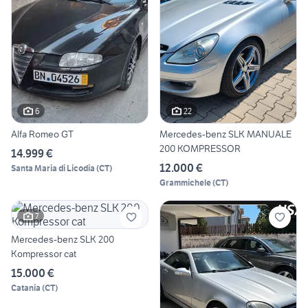
6
22
Alfa Romeo GT
Mercedes-benz SLK MANUALE
200 KOMPRESSOR
14.999 €
12.000 €
Santa Maria di Licodia
(
CT
)
Grammichele
(
CT
)
7
Mercedes-benz SLK 200
Kompressor cat
15.000 €
Catania
(
CT
)