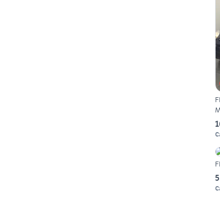
F
M
1
C
F
5
C