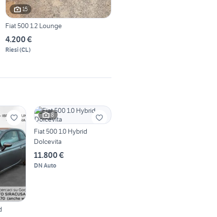
15
Fiat 500 1.2 Lounge
4.200 €
Riesi
(
CL
)
8
Fiat 500 1.0 Hybrid
Dolcevita
11.800 €
DN Auto
d