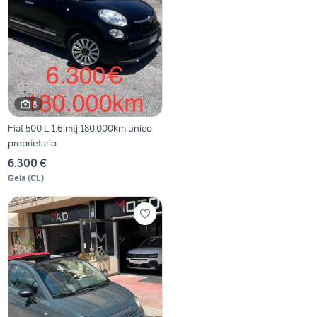
8
Fiat 500 L 1.6 mtj 180.000km unico
proprietario
6.300 €
Gela
(
CL
)