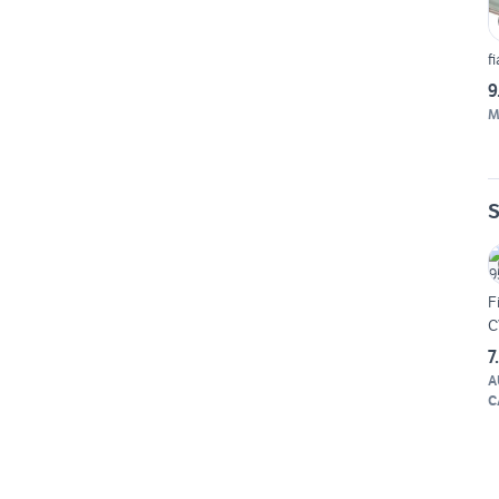
f
9
M
S
F
C
7
A
C