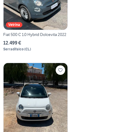
Vetrina
Fiat 500 C 1.0 Hybrid Dolcevita 2022
12.499 €
Serradifalco
(
CL
)