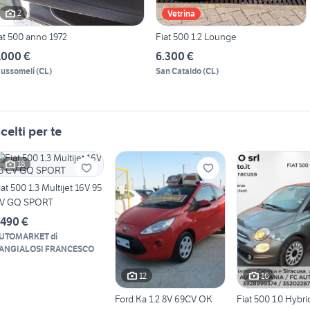
2
Vetrina
iat 500 anno 1972
Fiat 500 1.2 Lounge
.000 €
6.300 €
ussomeli
(
CL
)
San Cataldo
(
CL
)
celti per te
18
iat 500 1.3 Multijet 16V 95
V GQ SPORT
.490 €
UTOMARKET di
ANGIALOSI FRANCESCO
12
16
Ford Ka 1.2 8V 69CV OK
Fiat 500 1.0 Hybri