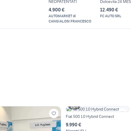
NEOPATENTATI
Dolcevita 24 MES
GARANZIA
4.900 €
12.490 €
AUTOMARKET di
FC AUTO SRL
CANGIALOSI FRANCESCO
9
Fiat 500 1.0 Hybrid Connect
9.990 €
Niscemi
(
CL
)