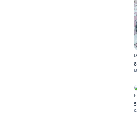
D
8
M
F
5
C