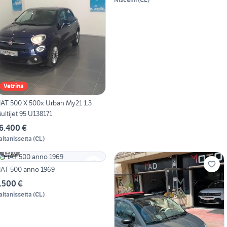
Vetrina
IAT 500 X 500x Urban My21 1.3
ultijet 95 U138171
6.400 €
altanissetta
(
CL
)
6
IAT 500 anno 1969
.500 €
altanissetta
(
CL
)