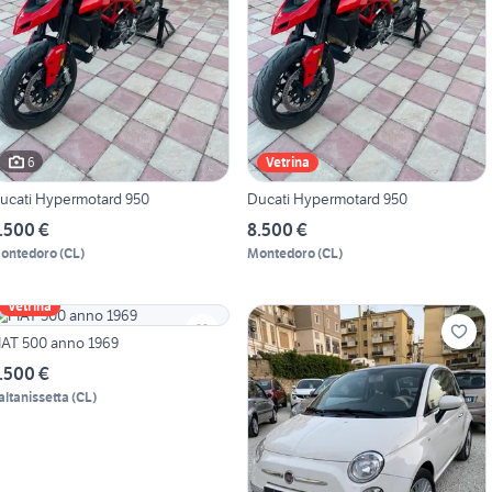
6
Vetrina
ucati Hypermotard 950
Ducati Hypermotard 950
.500 €
8.500 €
ontedoro
(
CL
)
Montedoro
(
CL
)
Vetrina
IAT 500 anno 1969
.500 €
altanissetta
(
CL
)