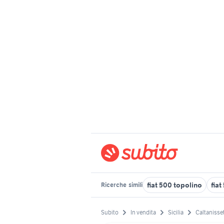
fiat 500 topolino
fiat
Ricerche
simili
Subito
In vendita
Sicilia
Caltanisset