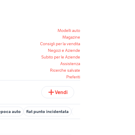
Modelli auto
Magazine
Consigli per la vendita
Negozi e Aziende
Subito per le Aziende
Assistenza
Ricerche salvate
Preferiti
Vendi
 epoca auto
fiat punto incidentata
fiat 238 auto
fiat doblo km 0