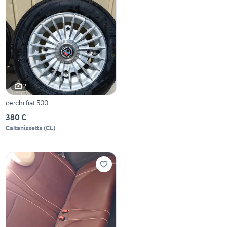
2
cerchi fiat 500
380 €
Caltanissetta
(
CL
)