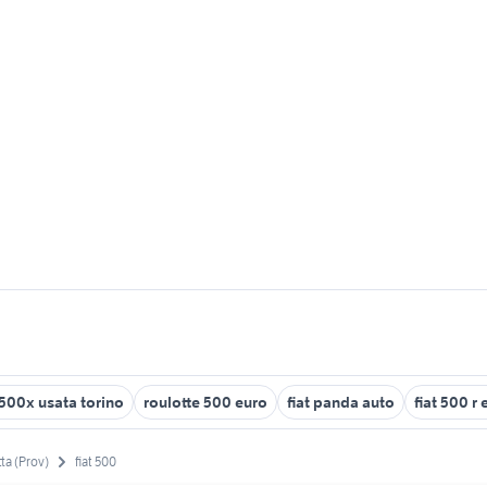
 500x usata torino
roulotte 500 euro
fiat panda auto
fiat 500 r
ta (Prov)
fiat 500