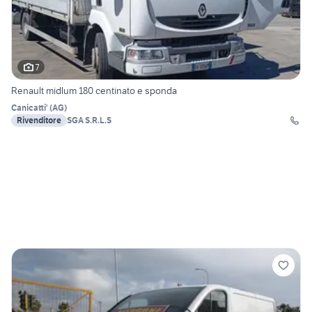
7
Renault midlum 180 centinato e sponda
Canicatti'
(
AG
)
Rivenditore
SGA S.R.L.S