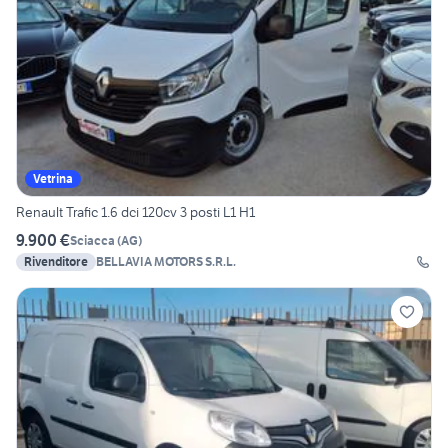
Vetrina
Renault Trafic 1.6 dci 120cv 3 posti L1 H1
9.900 €
Sciacca
(
AG
)
Rivenditore
BELLAVIA MOTORS S.R.L.