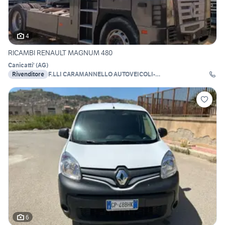
4
RICAMBI RENAULT MAGNUM 480
Canicatti'
(
AG
)
Rivenditore
F.LLI CARAMANNELLO AUTOVEICOLI-
AUTODEMOLIZIONI
6