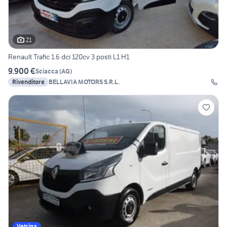
21
Renault Trafic 1.6 dci 120cv 3 posti L1 H1
9.900 €
Sciacca
(
AG
)
Rivenditore
BELLAVIA MOTORS S.R.L.
Vetrina