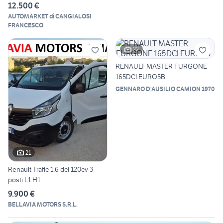
12.500 €
AUTOMARKET di CANGIALOSI
FRANCESCO
22
RENAULT MASTER FURGONE
165DCI EURO5B
GENNARO D'AUSILIO CAMION 1970
21
Renault Trafic 1.6 dci 120cv 3
posti L1 H1
9.900 €
BELLAVIA MOTORS S.R.L.