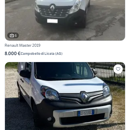
6
Renault Master 2019
8.000 €
Campobello di Licata
(
AG
)