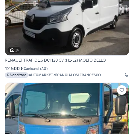
14
RENAULT TRAFIC 1.6 DCI 120 CV (H1-L2) MOLTO BELLO
12.500 €
Canicatti'
(
AG
)
Rivenditore
AUTOMARKET di CANGIALOSI FRANCESCO