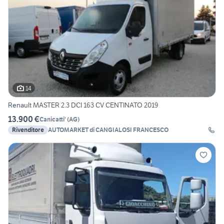
14
Renault MASTER 2.3 DCI 163 CV CENTINATO 2019
13.900 €
Canicatti'
(
AG
)
Rivenditore
AUTOMARKET di CANGIALOSI FRANCESCO