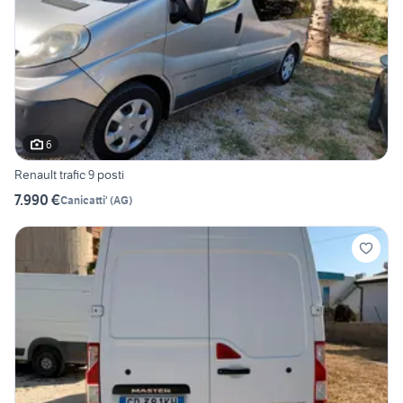
6
Renault trafic 9 posti
7.990 €
Canicatti'
(
AG
)