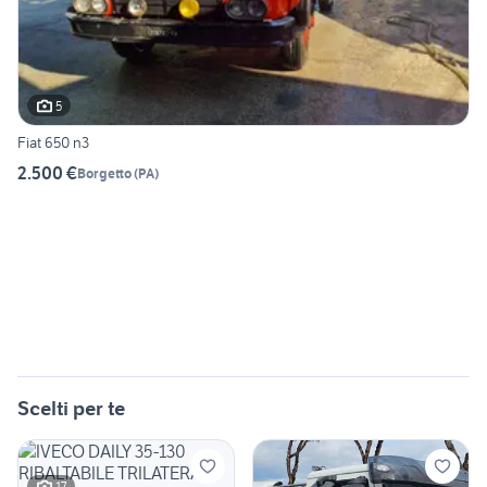
5
Fiat 650 n3
2.500 €
Borgetto
(
PA
)
Scelti per te
17