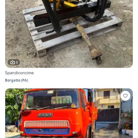
4
Spandiconcime
Borgetto
(
PA
)