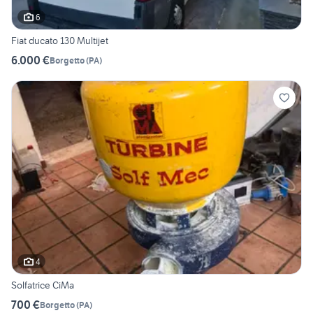
6
Fiat ducato 130 Multijet
6.000 €
Borgetto
(
PA
)
4
Solfatrice CiMa
700 €
Borgetto
(
PA
)