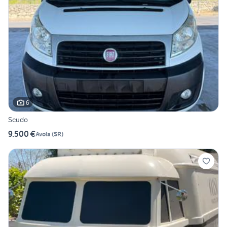
6
Scudo
9.500 €
Avola
(
SR
)