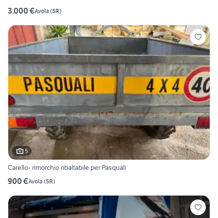
3.000 €
Avola
(
SR
)
5
Carello- rimorchio ribaltabile per Pasquali
900 €
Avola
(
SR
)