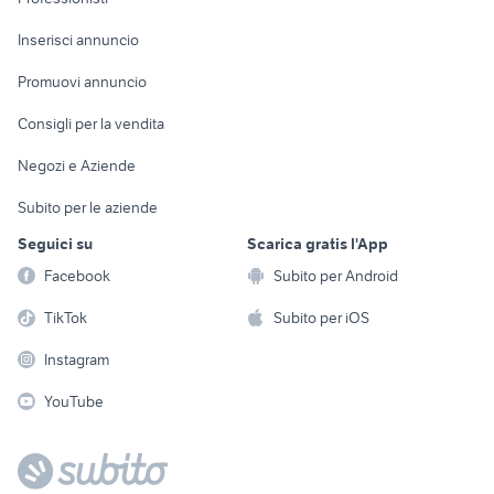
Arredamento e
Console e
Accessori per
Casalinghi
Inserisci annuncio
Videogiochi
animali
Elettrodomestici
Promuovi annuncio
Audio/Video
Musica e Film
Giardino e Fai da te
Consigli per la vendita
Fotografia
Libri e Riviste
Abbigliamento e
Negozi e Aziende
Telefonia
Strumenti Musicali
Accessori
Subito per le aziende
Sports
Tutto per i bambini
Seguici su
Scarica gratis l'App
Biciclette
Facebook
Subito per Android
Collezionismo
TikTok
Subito per iOS
Instagram
YouTube