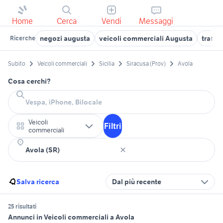
Home
Cerca
Vendi
Messaggi
negozi augusta
veicoli commerciali Augusta
tratto
Ricerche
Subito
Veicoli commerciali
Sicilia
Siracusa (Prov)
Avola
Cosa cerchi?
Veicoli
Filtri
commerciali
Salva ricerca
Dal più recente
25 risultati
Annunci in Veicoli commerciali a Avola