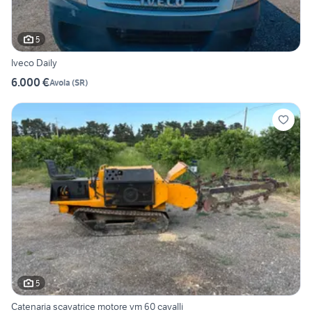
5
Iveco Daily
6.000 €
Avola
(
SR
)
5
Catenaria scavatrice motore vm 60 cavalli