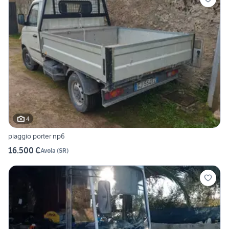
4
piaggio porter np6
16.500 €
Avola
(
SR
)