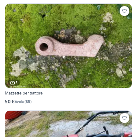
5
Mazzette per trattore
50 €
Avola
(
SR
)