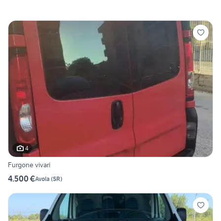
4
Furgone vivari
4.500 €
Avola
(
SR
)