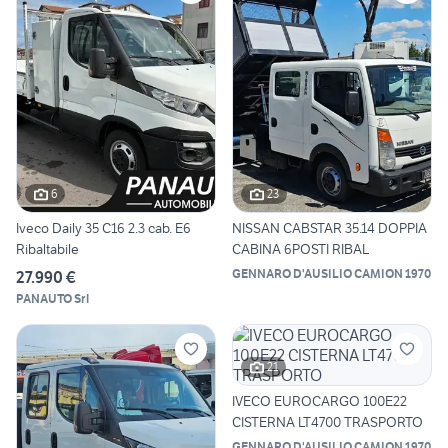
6
23
Iveco Daily 35 C16 2.3 cab. E6
NISSAN CABSTAR 35.14 DOPPIA
Ribaltabile
CABINA 6POSTI RIBAL
GENNARO D'AUSILIO CAMION 1970
27.990 €
PANAUTO Srl
21
IVECO EUROCARGO 100E22
CISTERNA LT4700 TRASPORTO
GENNARO D'AUSILIO CAMION 1970