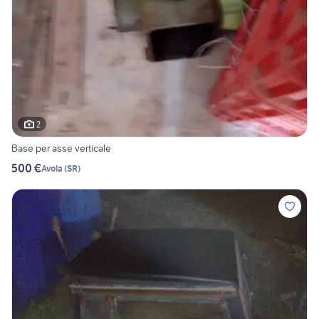
2
Base per asse verticale
500 €
Avola
(
SR
)