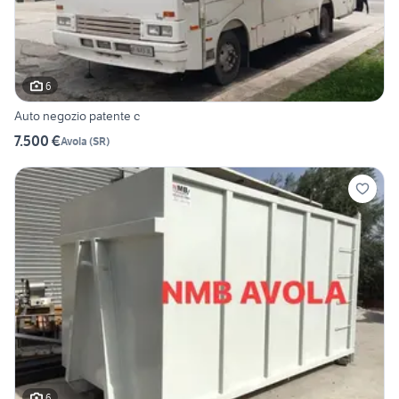
6
Auto negozio patente c
7.500 €
Avola
(
SR
)
6