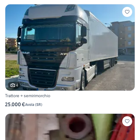
4
Trattore + semirimorchio
25.000 €
Avola
(
SR
)