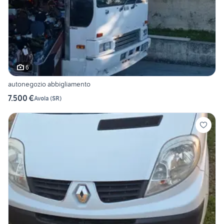
6
autonegozio abbigliamento
7.500 €
Avola
(
SR
)