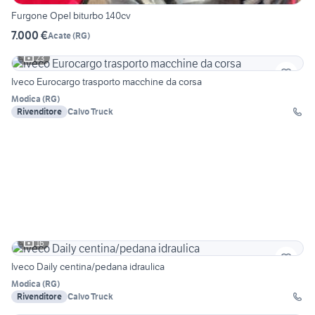
Furgone Opel biturbo 140cv
7.000 €
Acate
(
RG
)
23
Iveco Eurocargo trasporto macchine da corsa
Modica
(
RG
)
Rivenditore
Calvo Truck
16
Iveco Daily centina/pedana idraulica
Modica
(
RG
)
Rivenditore
Calvo Truck