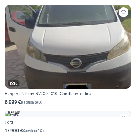
6
Furgone Nissan NV200 2010- Condizioni ottimali
6.999 €
Ragusa
(
RG
)
6
Ford
17.900 €
Comiso
(
RG
)