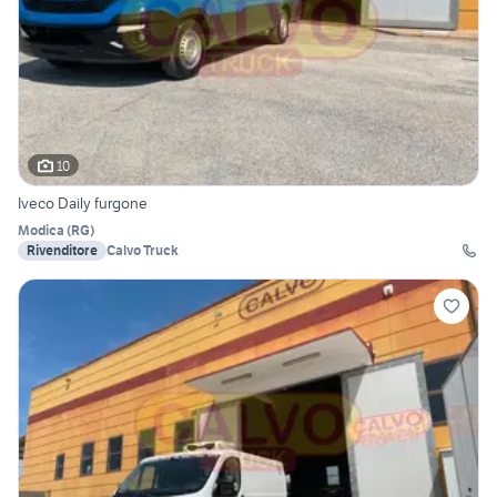
10
Iveco Daily furgone
Modica
(
RG
)
Rivenditore
Calvo Truck