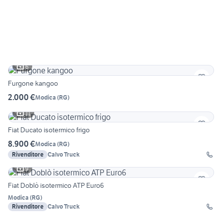
6
Furgone kangoo
2.000 €
Modica
(
RG
)
11
Fiat Ducato isotermico frigo
8.900 €
Modica
(
RG
)
Rivenditore
Calvo Truck
9
Fiat Doblò isotermico ATP Euro6
Modica
(
RG
)
Rivenditore
Calvo Truck