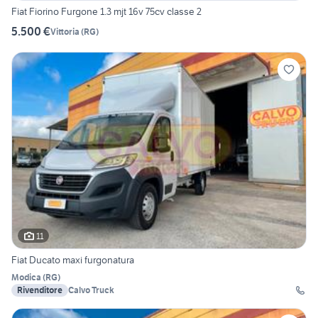
Fiat Fiorino Furgone 1.3 mjt 16v 75cv classe 2
5.500 €
Vittoria
(
RG
)
11
Fiat Ducato maxi furgonatura
Modica
(
RG
)
Rivenditore
Calvo Truck