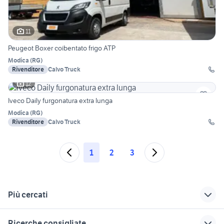
11
Peugeot Boxer coibentato frigo ATP
Modica
(
RG
)
Rivenditore
Calvo Truck
12
Iveco Daily furgonatura extra lunga
Modica
(
RG
)
Rivenditore
Calvo Truck
1
2
3
Più cercati
Correlati
Richerche simili
Suggerimenti
Ricerche consigliate