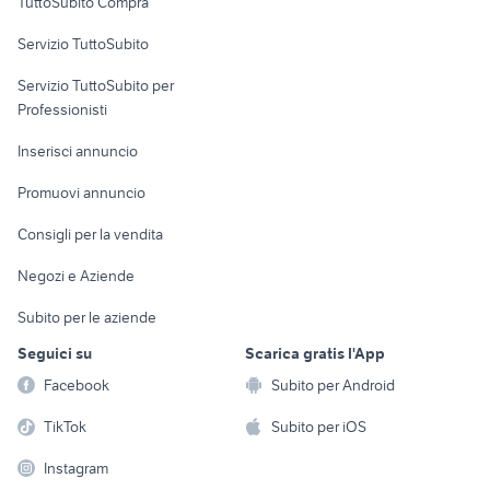
TuttoSubito Compra
commerciali
Servizio TuttoSubito
elettronica
per la casa e la
sports e hobby
Servizio TuttoSubito per
persona
Informatica
Animali
Professionisti
Arredamento e
Console e
Accessori per
Casalinghi
Inserisci annuncio
Videogiochi
animali
Elettrodomestici
Promuovi annuncio
Audio/Video
Musica e Film
Giardino e Fai da te
Consigli per la vendita
Fotografia
Libri e Riviste
Abbigliamento e
Negozi e Aziende
Telefonia
Strumenti Musicali
Accessori
Subito per le aziende
Sports
Tutto per i bambini
Seguici su
Scarica gratis l'App
Biciclette
Facebook
Subito per Android
Collezionismo
TikTok
Subito per iOS
Instagram