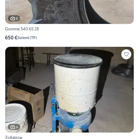
6
Gomme 540 65 28
650 €
Salemi
(
TP
)
4
Zolfatrice