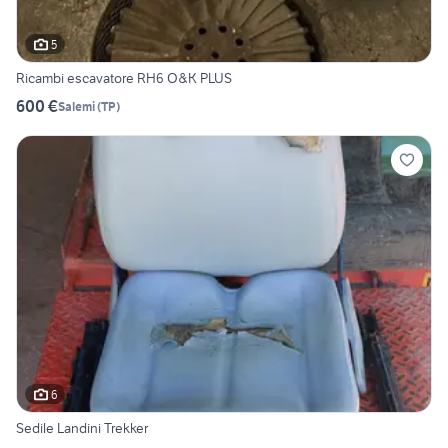
5
Ricambi escavatore RH6 O&K PLUS
600 €
Salemi
(
TP
)
6
Sedile Landini Trekker