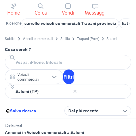
Home
Cerca
Vendi
Messaggi
carrello veicoli commerciali Trapani provincia
fiat ve
Ricerche
Subito
Veicoli commerciali
Sicilia
Trapani (Prov)
Salemi
Cosa cerchi?
Veicoli
Filtri
commerciali
Salva ricerca
Dal più recente
12 risultati
Annunci in Veicoli commerciali a Salemi