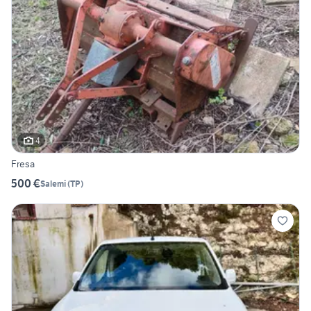
4
Fresa
500 €
Salemi
(
TP
)