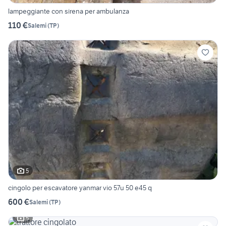
lampeggiante con sirena per ambulanza
110 €
Salemi
(
TP
)
5
cingolo per escavatore yanmar vio 57u 50 e45 q
600 €
Salemi
(
TP
)
5