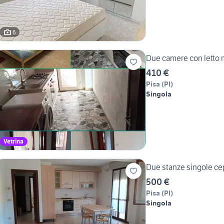
6
Due camere con letto 
410 €
Pisa
(
PI
)
Singola
Vetrina
Due stanze singole cep
500 €
Pisa
(
PI
)
Singola