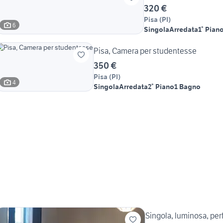
320 €
Pisa
(
PI
)
6
Singola
Arredata
1° Pian
Pisa, Camera per studentesse
350 €
Pisa
(
PI
)
4
Singola
Arredata
2° Piano
1 Bagno
Singola, luminosa, per