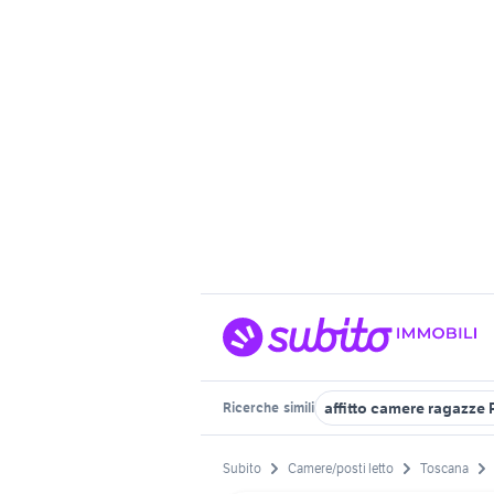
affitto camere ragazze 
Ricerche
simili
Subito
Camere/posti letto
Toscana