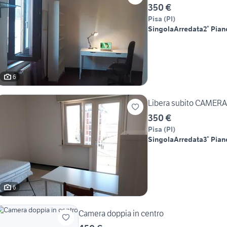
350 €
Pisa
(
PI
)
Singola
Arredata
2° Pian
6
Libera subito CAMERA
350 €
Pisa
(
PI
)
Singola
Arredata
3° Pian
6
Camera doppia in centro