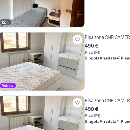
5
Pisa zona CNR CAME
490 €
Pisa
(
PI
)
Singola
Arredata
4° Pian
Vetrina
Pisa zona CNR CAME
490 €
Pisa
(
PI
)
Singola
Arredata
4° Pian