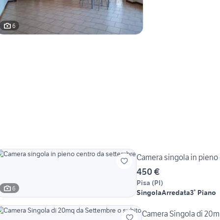
6
Camera singola in pieno
450 €
Pisa
(
PI
)
6
Singola
Arredata
3° Piano
Camera Singola di 20m