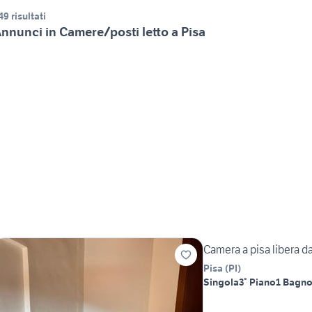
49 risultati
nnunci in Camere/posti letto a Pisa
Camera a pisa libera d
Pisa
(
PI
)
Singola
3° Piano
1 Bagn