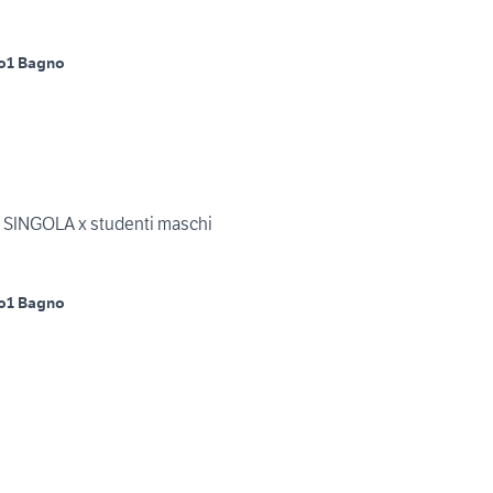
o
1 Bagno
 SINGOLA x studenti maschi
o
1 Bagno