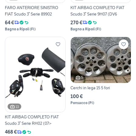
FARO ANTERIORE SINISTRO
KIT AIRBAG COMPLETO FIAT
FIAT Scudo 3° Serie 89902
Scudo 3° Serie 9H07 (DV6
64 €
270 €
Bagno a Ripoli
(
FI
)
Bagno a Ripoli
(
FI
)
5
Cerchi in lega 15 5 fori
100 €
Ponsacco
(
PI
)
13
KIT AIRBAG COMPLETO FIAT
Scudo 3° Serie RH02 (07>
468 €