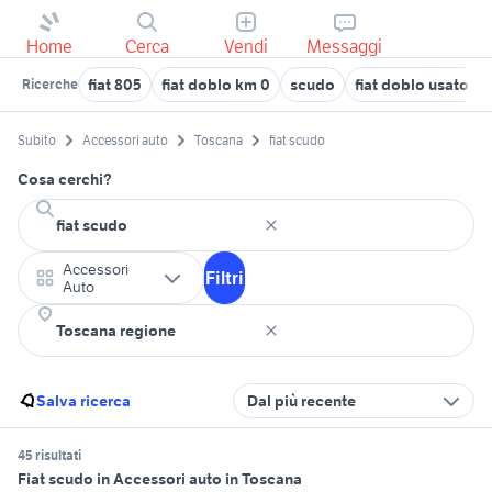
Home
Cerca
Vendi
Messaggi
fiat 805
fiat doblo km 0
scudo
fiat doblo usato pu
Ricerche
Subito
Accessori auto
Toscana
fiat scudo
Cosa cerchi?
Accessori
Filtri
Auto
Salva ricerca
Dal più recente
45 risultati
Fiat scudo in Accessori auto in Toscana