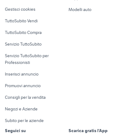
Veicoli commerciali
altro
Gestisci cookies
Modelli auto
Case vacanza
TuttoSubito Vendi
Uffici e Locali
TuttoSubito Compra
commerciali
Servizio TuttoSubito
elettronica
per la casa e la
sports e hobby
Servizio TuttoSubito per
persona
Informatica
Animali
Professionisti
Arredamento e
Console e
Accessori per
Casalinghi
Inserisci annuncio
Videogiochi
animali
Elettrodomestici
Promuovi annuncio
Audio/Video
Musica e Film
Giardino e Fai da te
Consigli per la vendita
Fotografia
Libri e Riviste
Abbigliamento e
Negozi e Aziende
Telefonia
Strumenti Musicali
Accessori
Subito per le aziende
Sports
Tutto per i bambini
Seguici su
Scarica gratis l'App
Biciclette