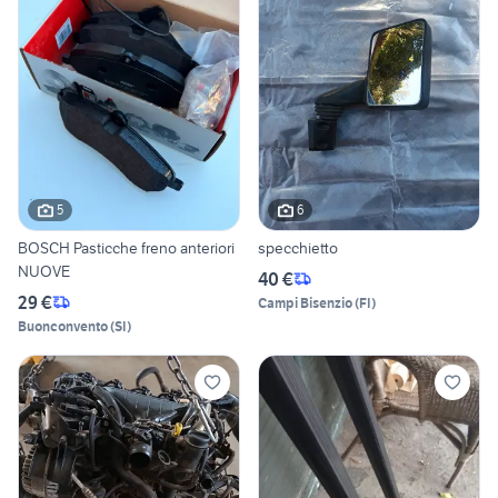
5
6
BOSCH Pasticche freno anteriori
specchietto
NUOVE
40 €
29 €
Campi Bisenzio
(
FI
)
Buonconvento
(
SI
)