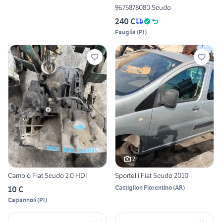
9675878080 Scudo
240 €
Fauglia
(
PI
)
2
Cambio Fiat Scudo 2.0 HDI
Sportelli Fiat Scudo 2010
Castiglion Fiorentino
(
AR
)
10 €
Capannoli
(
PI
)