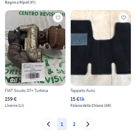
Bagno a Ripoli
(
FI
)
2
FIAT Scudo 07+ Turbina
Tappeto Auto
159 €
15 €
Livorno
(
LI
)
Foiano della Chiana
(
AR
)
1
2