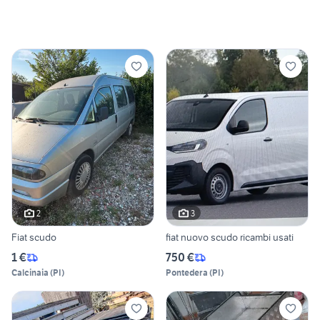
2
3
Fiat scudo
fiat nuovo scudo ricambi usati
1 €
750 €
Calcinaia
(
PI
)
Pontedera
(
PI
)