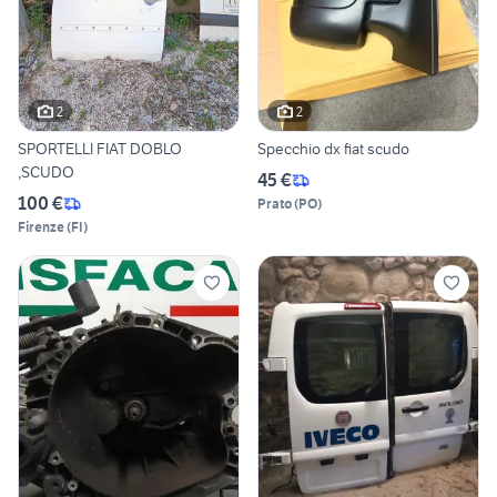
2
2
SPORTELLI FIAT DOBLO
Specchio dx fiat scudo
,SCUDO
45 €
100 €
Prato
(
PO
)
Firenze
(
FI
)