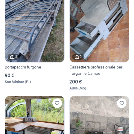
3
2
portapacchi furgone
Cassettiera professionale per
Furgoni e Camper
90 €
200 €
San Miniato
(
PI
)
Aulla
(
MS
)