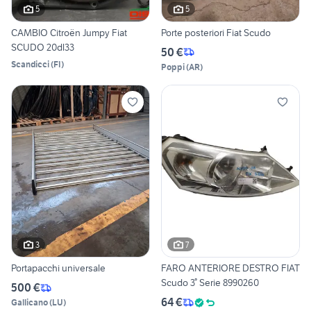
5
5
CAMBIO Citroën Jumpy Fiat
Porte posteriori Fiat Scudo
SCUDO 20dl33
50 €
Scandicci
(
FI
)
Poppi
(
AR
)
3
7
Portapacchi universale
FARO ANTERIORE DESTRO FIAT
Scudo 3° Serie 8990260
500 €
64 €
Gallicano
(
LU
)