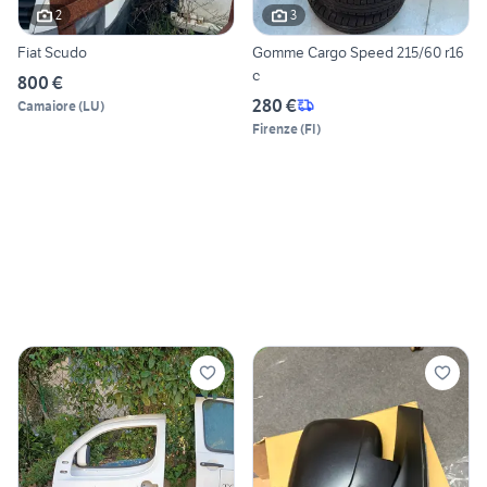
2
3
Fiat Scudo
Gomme Cargo Speed 215/60 r16
c
800 €
280 €
Camaiore
(
LU
)
Firenze
(
FI
)