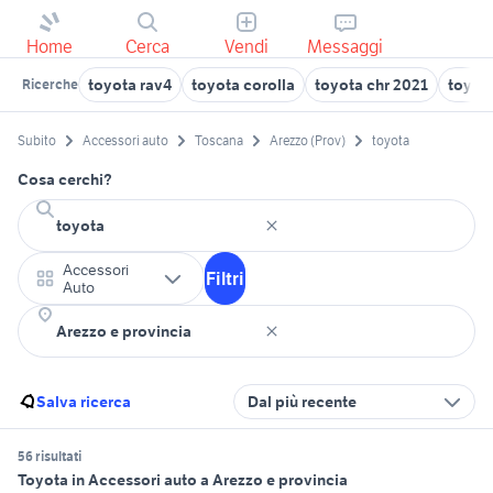
Home
Cerca
Vendi
Messaggi
toyota rav4
toyota corolla
toyota chr 2021
toyot
Ricerche
Subito
Accessori auto
Toscana
Arezzo (Prov)
toyota
Cosa cerchi?
Accessori
Filtri
Auto
Salva ricerca
Dal più recente
56 risultati
Toyota in Accessori auto a Arezzo e provincia