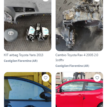
KIT airbag Toyota Yaris 2013
Cambio Toyota Rav 4 2005 2.0
1cdftv
Castiglion Fiorentino
(
AR
)
Castiglion Fiorentino
(
AR
)