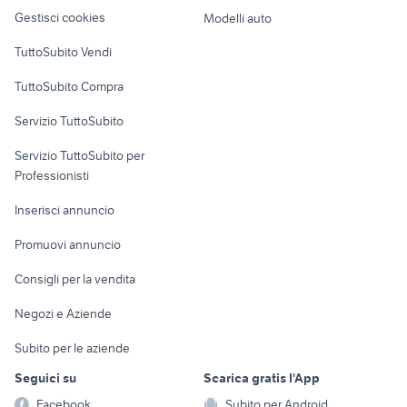
Veicoli commerciali
altro
Gestisci cookies
Modelli auto
Case vacanza
TuttoSubito Vendi
Uffici e Locali
TuttoSubito Compra
commerciali
Servizio TuttoSubito
elettronica
per la casa e la
sports e hobby
Servizio TuttoSubito per
persona
Informatica
Animali
Professionisti
Arredamento e
Console e
Accessori per
Casalinghi
Inserisci annuncio
Videogiochi
animali
Elettrodomestici
Promuovi annuncio
Audio/Video
Musica e Film
Giardino e Fai da te
Consigli per la vendita
Fotografia
Libri e Riviste
Abbigliamento e
Negozi e Aziende
Telefonia
Strumenti Musicali
Accessori
Subito per le aziende
Sports
Tutto per i bambini
Seguici su
Scarica gratis l'App
Biciclette
Facebook
Subito per Android