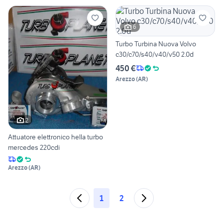
6
Turbo Turbina Nuova Volvo
c30/c70/s40/v40/v50 2.0d
450 €
Arezzo
(
AR
)
2
Attuatore elettronico hella turbo
mercedes 220cdi
Arezzo
(
AR
)
1
2