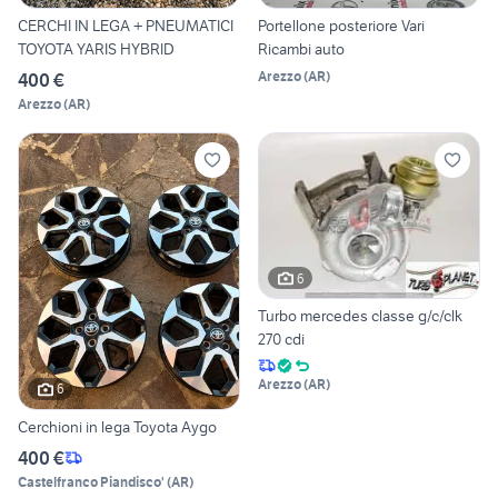
CERCHI IN LEGA + PNEUMATICI
Portellone posteriore Vari
TOYOTA YARIS HYBRID
Ricambi auto
Arezzo
(
AR
)
400 €
Arezzo
(
AR
)
6
Turbo mercedes classe g/c/clk
270 cdi
Arezzo
(
AR
)
6
Cerchioni in lega Toyota Aygo
400 €
Castelfranco Piandisco'
(
AR
)