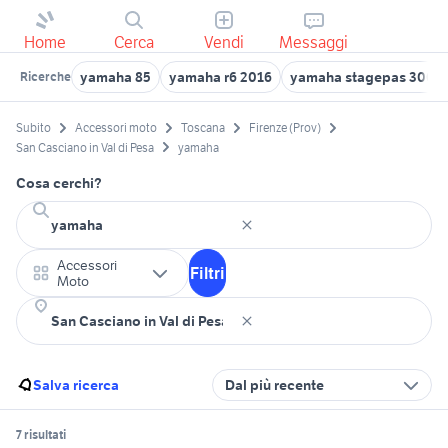
Home
Cerca
Vendi
Messaggi
yamaha 85
yamaha r6 2016
yamaha stagepas 300
Ricerche
Subito
Accessori moto
Toscana
Firenze (Prov)
San Casciano in Val di Pesa
yamaha
Cosa cerchi?
Accessori
Filtri
Moto
Salva ricerca
Dal più recente
7 risultati