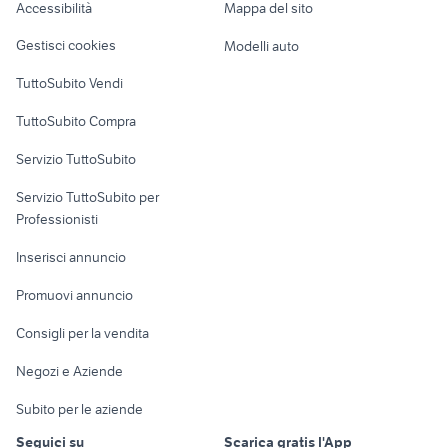
Accessibilità
Mappa del sito
Loft, mansarde e
Veicoli commerciali
altro
Gestisci cookies
Modelli auto
Case vacanza
TuttoSubito Vendi
Uffici e Locali
TuttoSubito Compra
commerciali
Servizio TuttoSubito
elettronica
per la casa e la
sports e hobby
Servizio TuttoSubito per
persona
Informatica
Animali
Professionisti
Arredamento e
Console e
Accessori per
Casalinghi
Inserisci annuncio
Videogiochi
animali
Elettrodomestici
Promuovi annuncio
Audio/Video
Musica e Film
Giardino e Fai da te
Consigli per la vendita
Fotografia
Libri e Riviste
Abbigliamento e
Negozi e Aziende
Telefonia
Strumenti Musicali
Accessori
Subito per le aziende
Sports
Tutto per i bambini
Seguici su
Scarica gratis l'App