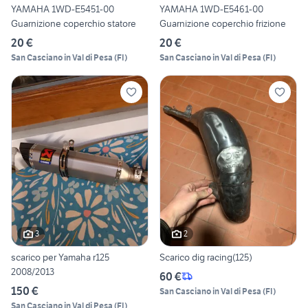
YAMAHA 1WD-E5451-00
YAMAHA 1WD-E5461-00
Guarnizione coperchio statore
Guarnizione coperchio frizione
20 €
20 €
San Casciano in Val di Pesa
(
FI
)
San Casciano in Val di Pesa
(
FI
)
3
2
scarico per Yamaha r125
Scarico dig racing(125)
2008/2013
60 €
150 €
San Casciano in Val di Pesa
(
FI
)
San Casciano in Val di Pesa
(
FI
)