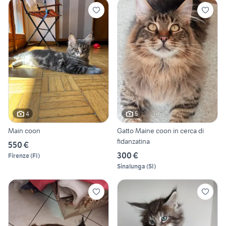
4
5
Main coon
Gatto Maine coon in cerca di
fidanzatina
550 €
300 €
Firenze
(
FI
)
Sinalunga
(
SI
)