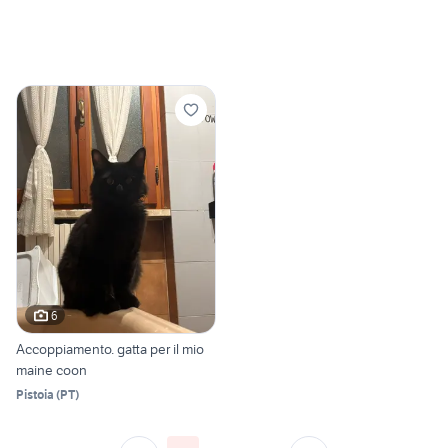
6
Accoppiamento. gatta per il mio
maine coon
Pistoia
(
PT
)