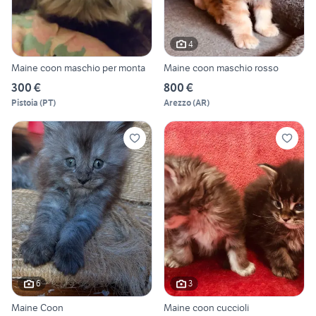
4
Maine coon maschio per monta
Maine coon maschio rosso
300 €
800 €
Pistoia
(
PT
)
Arezzo
(
AR
)
6
3
Maine Coon
Maine coon cuccioli