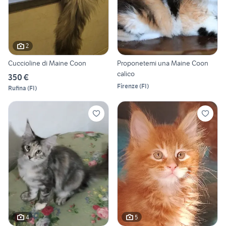
2
Cuccioline di Maine Coon
Proponetemi una Maine Coon
calico
350 €
Firenze
(
FI
)
Rufina
(
FI
)
4
5