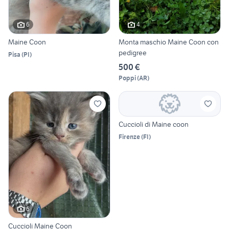
6
4
Maine Coon
Monta maschio Maine Coon con
pedigree
Pisa
(
PI
)
500 €
Poppi
(
AR
)
Cuccioli di Maine coon
Firenze
(
FI
)
6
Cuccioli Maine Coon