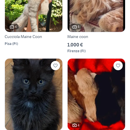
4
4
Cucciola Maine Coon
Maine coon
Pisa
(
PI
)
1.000 €
Firenze
(
FI
)
4