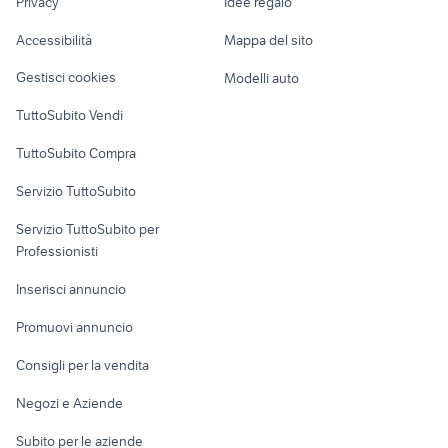
barboncino toy nero
bulldog francese palermo
Privacy
Idee regalo
Garage e box
Caravan e Camper
Accessibilità
Mappa del sito
Loft, mansarde e
Veicoli commerciali
altro
Gestisci cookies
Modelli auto
Case vacanza
TuttoSubito Vendi
Uffici e Locali
TuttoSubito Compra
commerciali
Servizio TuttoSubito
elettronica
per la casa e la
sports e hobby
Servizio TuttoSubito per
persona
Informatica
Animali
Professionisti
Arredamento e
Console e
Accessori per
Casalinghi
Inserisci annuncio
Videogiochi
animali
Elettrodomestici
Promuovi annuncio
Audio/Video
Musica e Film
Giardino e Fai da te
Consigli per la vendita
Fotografia
Libri e Riviste
Abbigliamento e
Negozi e Aziende
Telefonia
Strumenti Musicali
Accessori
Subito per le aziende